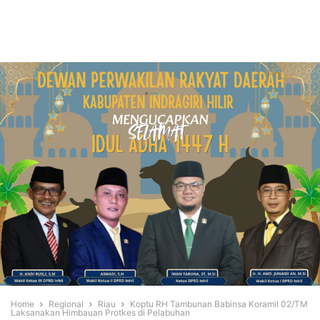
Home
Regional
Riau
Koptu RH Tambunan Babinsa Koramil 02/TM
Laksanakan Himbauan Protkes di Pelabuhan