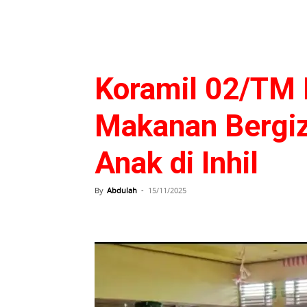
Koramil 02/TM 
Makanan Bergizi
Anak di Inhil
By
Abdulah
-
15/11/2025