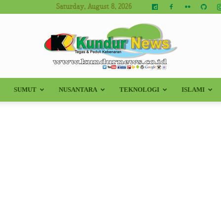
Saturday, August 8, 2026
SUMUT
NUSANTARA
TEKNOLOGI
ISLAMI
Kundur
News