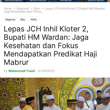
Home
Regional
Riau
Lepas JCH Inhil Kloter 2, Bupati HM Wardan:
Jaga Kesehatan dan Fokus...
Regional
Riau
INHIL
Lepas JCH Inhil Kloter 2,
Bupati HM Wardan: Jaga
Kesehatan dan Fokus
Mendapatkan Predikat Haji
Mabrur
By
Muhammad Yusuf
-
01/06/2023