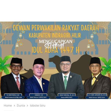
Home
Dunia
lobster biru