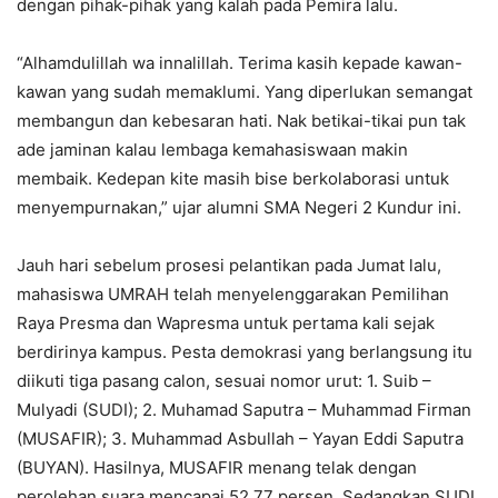
dengan pihak-pihak yang kalah pada Pemira lalu.
“Alhamdulillah wa innalillah. Terima kasih kepade kawan-
kawan yang sudah memaklumi. Yang diperlukan semangat
membangun dan kebesaran hati. Nak betikai-tikai pun tak
ade jaminan kalau lembaga kemahasiswaan makin
membaik. Kedepan kite masih bise berkolaborasi untuk
menyempurnakan,” ujar alumni SMA Negeri 2 Kundur ini.
Jauh hari sebelum prosesi pelantikan pada Jumat lalu,
mahasiswa UMRAH telah menyelenggarakan Pemilihan
Raya Presma dan Wapresma untuk pertama kali sejak
berdirinya kampus. Pesta demokrasi yang berlangsung itu
diikuti tiga pasang calon, sesuai nomor urut: 1. Suib –
Mulyadi (SUDI); 2. Muhamad Saputra – Muhammad Firman
(MUSAFIR); 3. Muhammad Asbullah – Yayan Eddi Saputra
(BUYAN). Hasilnya, MUSAFIR menang telak dengan
perolehan suara mencapai 52,77 persen. Sedangkan SUDI