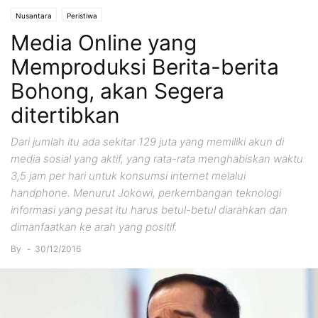
Nusantara
Peristiwa
Media Online yang
Memproduksi Berita-berita
Bohong, akan Segera
ditertibkan
Dari jumlah itu ada sekitar 129 juta yang memiliki akun di
media sosial yang aktif, yang rata-rata menghabiskan waktu
3,5 jam per hari untuk konsumsi internet melalui
handphone. Menurut Jokowi, perkembangan teknologi
informasi yang pesat itu harus betul-betul diarahkan dan
dimanfaatkan ke arah yang positif.
By
-
30/12/2016