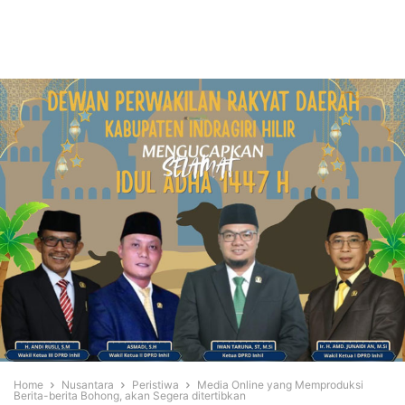
Home
Nusantara
Peristiwa
Media Online yang Memproduksi
Berita-berita Bohong, akan Segera ditertibkan