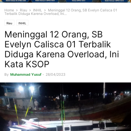
Home
Riau
INHIL
Meninggal 12 Orang, SB Evelyn Calisca 01
Terbalik Diduga Karena Overload, Ini...
Riau
INHIL
Meninggal 12 Orang, SB
Evelyn Calisca 01 Terbalik
Diduga Karena Overload, Ini
Kata KSOP
By
Muhammad Yusuf
-
28/04/2023