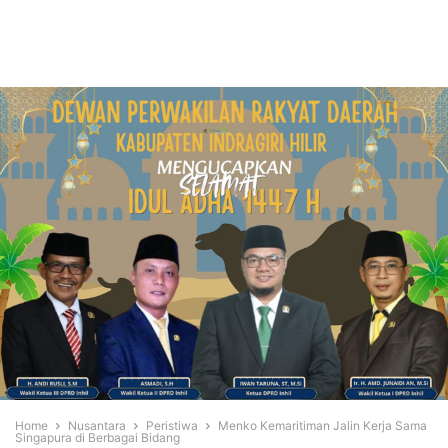
Home
Nusantara
Peristiwa
Menko Kemaritiman Jalin Kerja Sama
Singapura di Berbagai Bidang