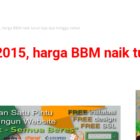
, harga BBM naik turun tiap dua minggu sekali
2015, harga BBM naik t