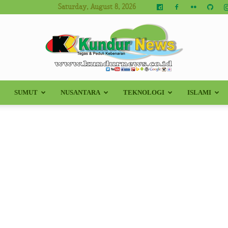
Saturday, August 8, 2026
SUMUT
NUSANTARA
TEKNOLOGI
ISLAMI
Kundur
News