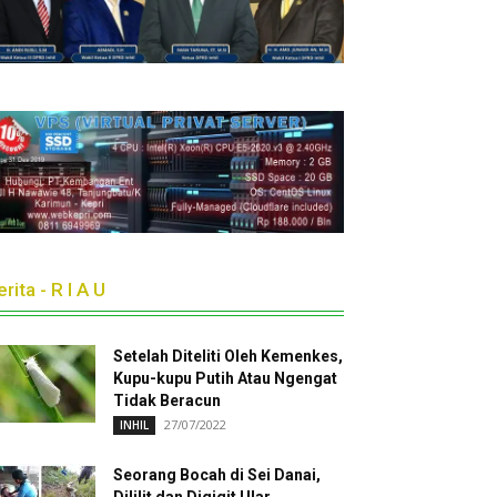
rita - R I A U
Setelah Diteliti Oleh Kemenkes,
Kupu-kupu Putih Atau Ngengat
Tidak Beracun
27/07/2022
INHIL
Seorang Bocah di Sei Danai,