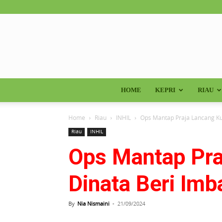
HOME
KEPRI
RIAU
Home
Riau
INHIL
Ops Mantap Praja Lancang Kun
Riau
INHIL
Ops Mantap Praj
Dinata Beri Im
By
Nia Nismaini
-
21/09/2024