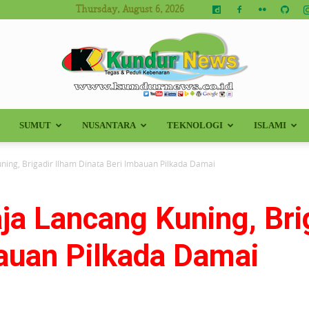
Thursday, August 6, 2026
SUMUT
NUSANTARA
TEKNOLOGI
ISLAMI
Kundur
ing, Brigadir Ilham Dinata Beri Imbauan Pilkada Damai
a Lancang Kuning, Bri
News
bauan Pilkada Damai