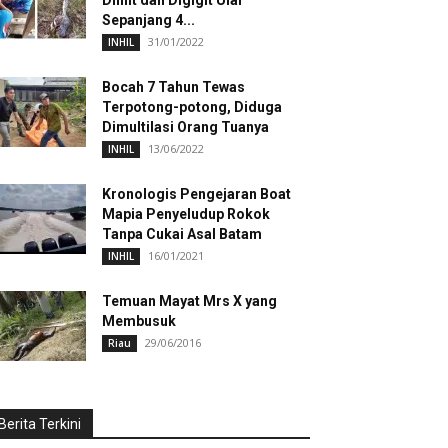
Dililit dan Digigit Ular
Sepanjang 4...
31/01/2022
INHIL
Bocah 7 Tahun Tewas
Terpotong-potong, Diduga
Dimultilasi Orang Tuanya
13/06/2022
INHIL
Kronologis Pengejaran Boat
Mapia Penyeludup Rokok
Tanpa Cukai Asal Batam
16/01/2021
INHIL
Temuan Mayat Mrs X yang
Membusuk
29/06/2016
Riau
Berita Terkini