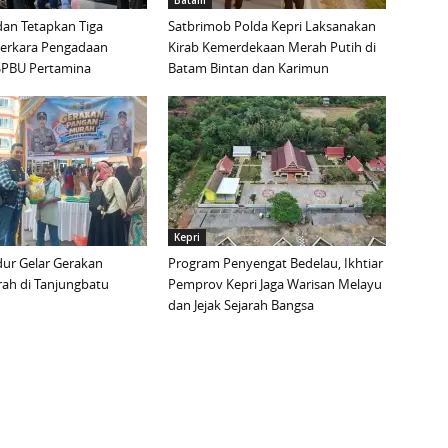
Batam
an Tetapkan Tiga
Satbrimob Polda Kepri Laksanakan
Perkara Pengadaan
Kirab Kemerdekaan Merah Putih di
i SPBU Pertamina
Batam Bintan dan Karimun
Kepri
ur Gelar Gerakan
Program Penyengat Bedelau, Ikhtiar
ah di Tanjungbatu
Pemprov Kepri Jaga Warisan Melayu
dan Jejak Sejarah Bangsa