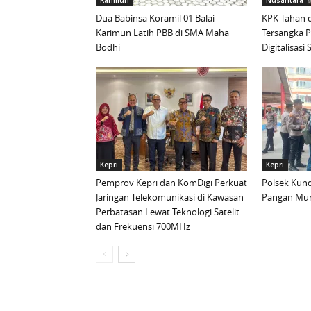
Karimun
Nusantara
Dua Babinsa Koramil 01 Balai
KPK Tahan d
Karimun Latih PBB di SMA Maha
Tersangka 
Bodhi
Digitalisas
Kepri
Kepri
Pemprov Kepri dan KomDigi Perkuat
Polsek Kund
Jaringan Telekomunikasi di Kawasan
Pangan Mur
Perbatasan Lewat Teknologi Satelit
dan Frekuensi 700MHz