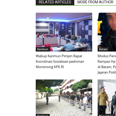
RELATED ARTICLES
MORE FROM AUTHOR
Karimun
Batam
Wabup Karimun Pimpin Rapat
Modus Penu
Koordinasi Sosialisasi pedoman
Rampas Hp
Montiroing KPK RI
di Batam, P
Jajaran Pold