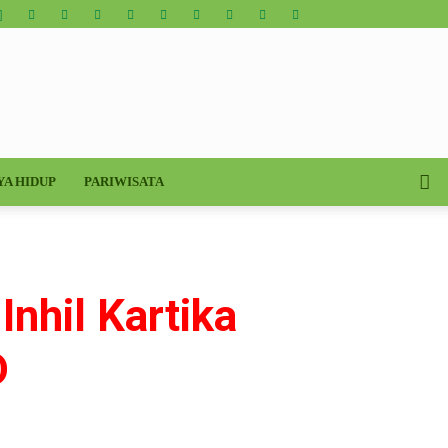
YA HIDUP
PARIWISATA
Inhil Kartika
D