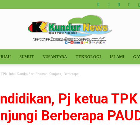
RIAU
SUMUT
NUSANTARA
TEKNOLOGI
ISLAMI
GA
Kundur
ketua TPK Inhil Kartika Sari Erisman Kunjungi Berberapa...
ndidikan, Pj ketua TPK 
News
unjungi Berberapa PAU