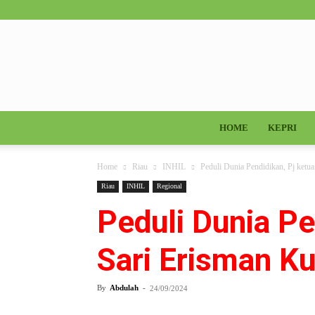
HOME
KEPRI
Home
Riau
INHIL
Peduli Dunia Pendidikan, Pj 
Riau
INHIL
Regional
Peduli Dunia Pe
Sari Erisman K
By
Abdulah
-
24/09/2024