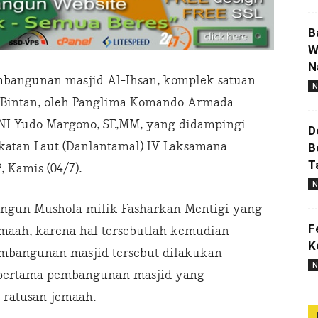
B
W
N
mbangunan masjid Al-Ihsan, komplek satuan
N
, Bintan, oleh Panglima Komando Armada
NI Yudo Margono, SE,MM, yang didampingi
D
atan Laut (Danlantamal) IV Laksamana
B
T
 Kamis (04/7).
N
bangun Mushola milik Fasharkan Mentigi yang
F
aah, karena hal tersebutlah kemudian
K
embangunan masjid tersebut dilakukan
N
 pertama pembangunan masjid yang
ratusan jemaah.