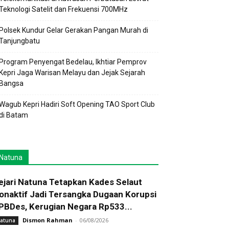
Teknologi Satelit dan Frekuensi 700MHz
Polsek Kundur Gelar Gerakan Pangan Murah di
Tanjungbatu
Program Penyengat Bedelau, Ikhtiar Pemprov
Kepri Jaga Warisan Melayu dan Jejak Sejarah
Bangsa
Wagub Kepri Hadiri Soft Opening TAO Sport Club
di Batam
Natuna
ejari Natuna Tetapkan Kades Selaut
onaktif Jadi Tersangka Dugaan Korupsi
PBDes, Kerugian Negara Rp533...
Dismon Rahman
-
06/08/2026
atuna