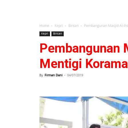
Home
Kepri
Bintan
Pembangunan Masjid Al-Ihs
Kepri
Bintan
Pembangunan Ma
Mentigi Korama
By
Firman Dani
-
04/07/2019