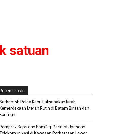
k satuan
Recent Posts
Satbrimob Polda Kepri Laksanakan Kirab
Kemerdekaan Merah Putih di Batam Bintan dan
Karimun
Pemprov Kepri dan KomDigi Perkuat Jaringan
Telekomunikasi di Kawasan Perbatasan Lewat