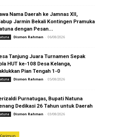
awa Nama Daerah ke Jamnas XII,
abup Jarmin Bekali Kontingen Pramuka
atuna dengan Pesan...
Dismon Rahman
-
06/08/2026
atuna
esa Tanjung Juara Turnamen Sepak
ola HUT ke-108 Desa Kelanga,
aklukkan Pian Tengah 1-0
Dismon Rahman
-
05/08/2026
atuna
erizaldi Purnatugas, Bupati Natuna
enang Dedikasi 26 Tahun untuk Daerah
Dismon Rahman
-
03/08/2026
atuna
Karimun