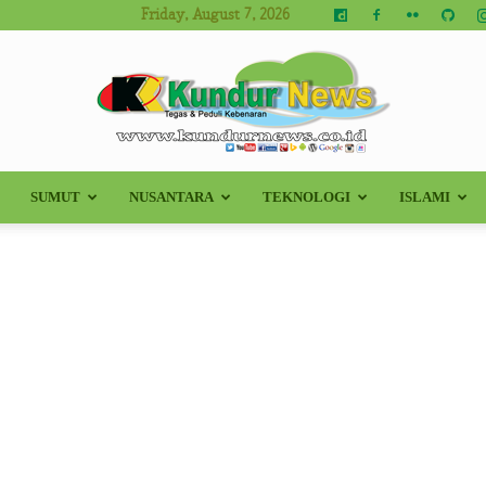
Friday, August 7, 2026
SUMUT
NUSANTARA
TEKNOLOGI
ISLAMI
Kundur
News