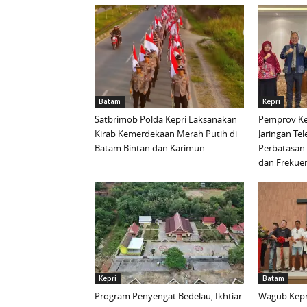
Batam
Kepri
Satbrimob Polda Kepri Laksanakan
Pemprov Ke
Kirab Kemerdekaan Merah Putih di
Jaringan Te
Batam Bintan dan Karimun
Perbatasan 
dan Frekue
Kepri
Batam
Program Penyengat Bedelau, Ikhtiar
Wagub Kepri