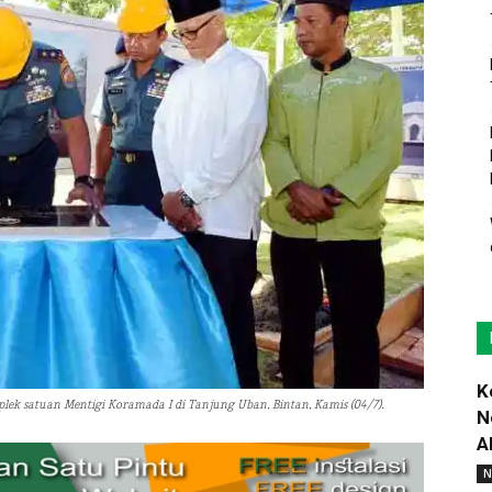
K
ek satuan Mentigi Koramada I di Tanjung Uban, Bintan, Kamis (04/7).
N
A
N