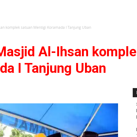
an komplek satuan Mentigi Koramada I Tanjung Uban
sjid Al-Ihsan komple
da I Tanjung Uban