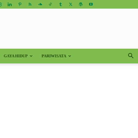
GAYA HIDUP
PARIWISATA