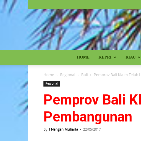
HOME
KEPRI
RIAU
Home
Regional
Bali
Pemprov Bali Klaim Tela
Regional
Pemprov Bali K
Pembangunan
By
I Nengah Muliarta
-
22/05/2017