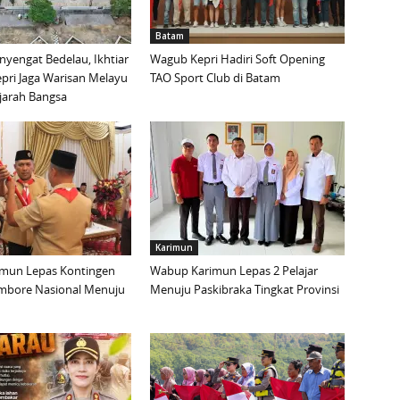
Batam
yengat Bedelau, Ikhtiar
Wagub Kepri Hadiri Soft Opening
pri Jaga Warisan Melayu
TAO Sport Club di Batam
ejarah Bangsa
Karimun
mun Lepas Kontingen
Wabup Karimun Lepas 2 Pelajar
mbore Nasional Menuju
Menuju Paskibraka Tingkat Provinsi