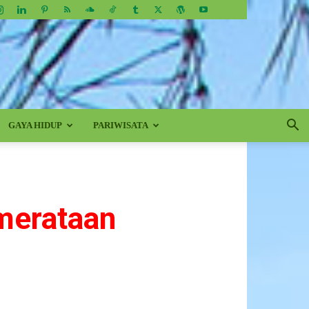
GAYA HIDUP
PARIWISATA
merataan