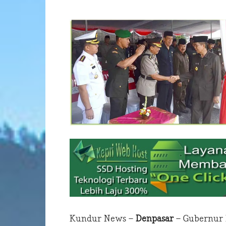
Kundur News –
Denpasar
– Gubernur 