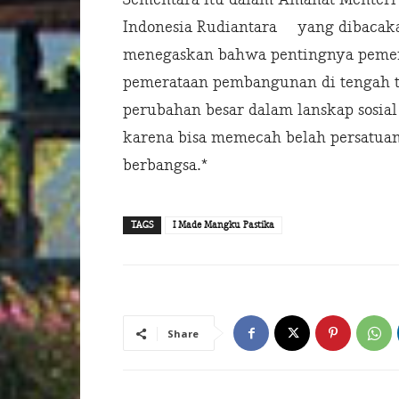
Indonesia Rudiantara yang dibacaka
menegaskan bahwa pentingnya pemer
pemerataan pembangunan di tengah ta
perubahan besar dalam lanskap sosial
karena bisa memecah belah persatua
berbangsa.*
TAGS
I Made Mangku Pastika
Share