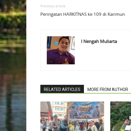
Previous article
Peringatan HARKITNAS ke 109 di Karimun
I Nengah Muliarta
RELATED ARTICLES
MORE FROM AUTHOR