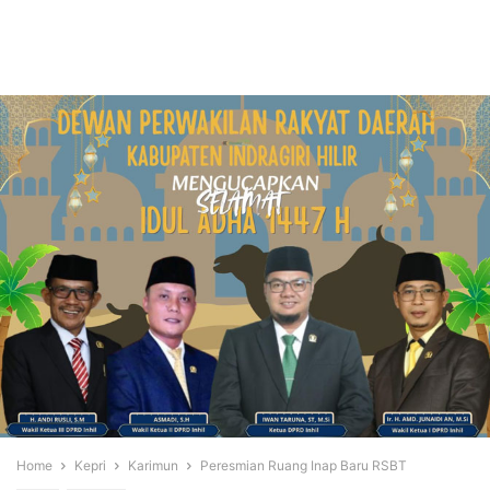
Home
Kepri
Karimun
Peresmian Ruang Inap Baru RSBT