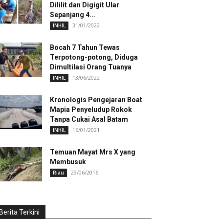
Dililit dan Digigit Ular
Sepanjang 4...
31/01/2022
INHIL
Bocah 7 Tahun Tewas
Terpotong-potong, Diduga
Dimultilasi Orang Tuanya
13/06/2022
INHIL
Kronologis Pengejaran Boat
Mapia Penyeludup Rokok
Tanpa Cukai Asal Batam
16/01/2021
INHIL
Temuan Mayat Mrs X yang
Membusuk
29/06/2016
Riau
Berita Terkini