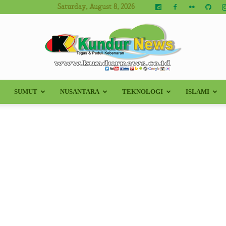
Saturday, August 8, 2026
SUMUT
NUSANTARA
TEKNOLOGI
ISLAMI
Kundur
News