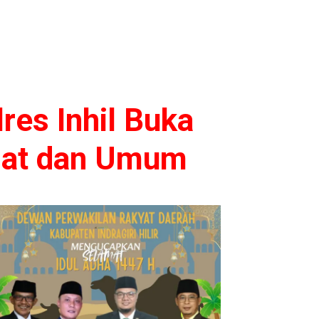
res Inhil Buka
ajat dan Umum