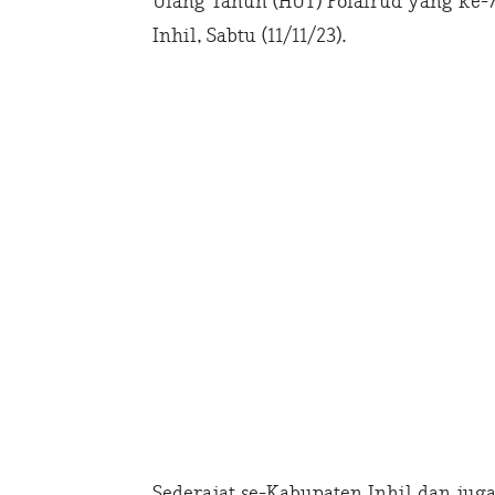
Ulang Tahun (HUT) Polairud yang ke-
Inhil, Sabtu (11/11/23).
Sederajat se-Kabupaten Inhil dan jug