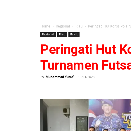
Home
Regional
Riau
Peringati Hut Korps Polair
Regional
Riau
INHIL
Peringati Hut K
Turnamen Futsa
By
Muhammad Yusuf
-
11/11/2023