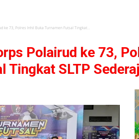
ud ke 73, Polres Inhil Buka Turnamen Futsal Tingkat...
orps Polairud ke 73, Pol
l Tingkat SLTP Seder