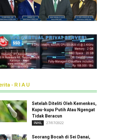
rita - R I A U
Setelah Diteliti Oleh Kemenkes,
Kupu-kupu Putih Atau Ngengat
Tidak Beracun
27/07/2022
INHIL
Seorang Bocah di Sei Danai,