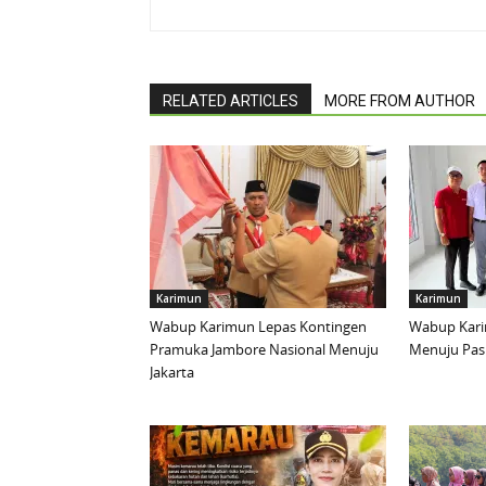
RELATED ARTICLES
MORE FROM AUTHOR
Karimun
Karimun
Wabup Karimun Lepas Kontingen
Wabup Kari
Pramuka Jambore Nasional Menuju
Menuju Pask
Jakarta