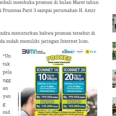
kembali membuka promosi di bulan Maret tahun
ri Prumnas Parit 3 sampai perumahan H. Amir
andra menuturkan bahwa promosi tersebut di
da sudah memiliki jaringan Internet Icon.
“Un
tuk
pela
ngg
an
yan
g
sud