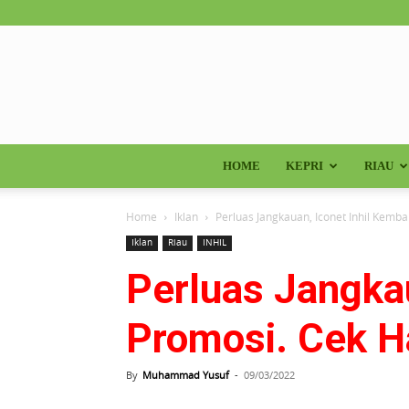
HOME
KEPRI
RIAU
Home
Iklan
Perluas Jangkauan, Iconet Inhil Kemb
Iklan
Riau
INHIL
Perluas Jangka
Promosi. Cek H
By
Muhammad Yusuf
-
09/03/2022