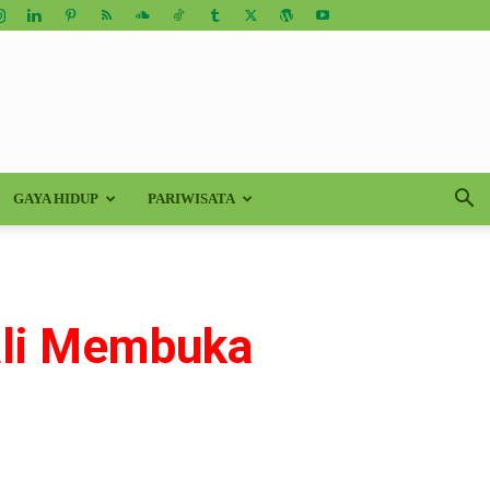
GAYA HIDUP
PARIWISATA
ali Membuka