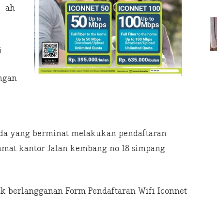
ah
i
ngan
a yang berminat melakukan pendaftaran
amat kantor Jalan kembang no 18 simpang
ntuk berlangganan Form Pendaftaran Wifi Iconnet