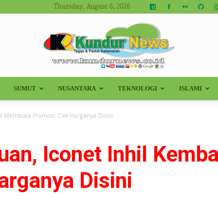
Thursday, August 6, 2026
SUMUT
NUSANTARA
TEKNOLOGI
ISLAMI
Kundur
ali Membuka Promosi. Cek Harganya Disini
uan, Iconet Inhil Kemb
News
arganya Disini