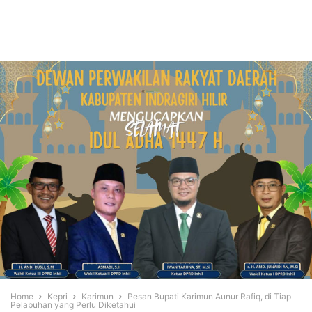
Home
Kepri
Karimun
Pesan Bupati Karimun Aunur Rafiq, di Tiap
Pelabuhan yang Perlu Diketahui