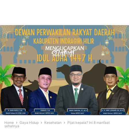
Home
Gaya Hidup
Kesehatan
Pijat kepala? Ini 8 manfaat
sehatnya