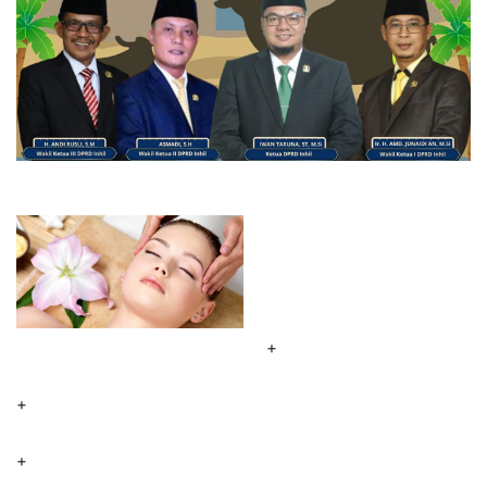
+
+
+