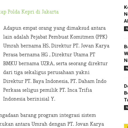
K
p Polda Kepri di Jakarta
N
A
Adapun empat orang yang dimaksud antara
N
lain adalah Pejabat Pembuat Komitmen (PPK)
Umrah bernama HS, Direktur PT. Jovan Karya
B
W
Perasa bernama HG , Direktur Utama PT
N
BMKU bernama UZRA, serta seorang direktur
N
dari tiga sekaligus perusahaan yakni
Direktur PT. Baya Indonesia, PT. Daham Indo
D
Perkasa seligus pemilik PT. Inca Trifia
B
Indonesia berinisial Y.
T
N
gadaan barang program integrasi sistem
akukan antara Umrah dengan PT. Jovan Karya