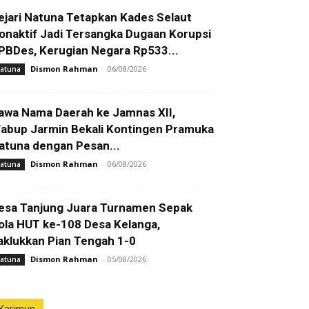
ejari Natuna Tetapkan Kades Selaut
onaktif Jadi Tersangka Dugaan Korupsi
PBDes, Kerugian Negara Rp533...
Dismon Rahman
-
06/08/2026
atuna
awa Nama Daerah ke Jamnas XII,
abup Jarmin Bekali Kontingen Pramuka
atuna dengan Pesan...
Dismon Rahman
-
06/08/2026
atuna
esa Tanjung Juara Turnamen Sepak
ola HUT ke-108 Desa Kelanga,
aklukkan Pian Tengah 1-0
Dismon Rahman
-
05/08/2026
atuna