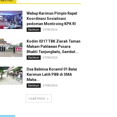
Karimun
Wabup Karimun Pimpin Rapat
Koordinasi Sosialisasi
pedoman Montiroing KPK RI
07/08/2026
Karimun
Kodim 0317 TBK Ziarah Taman
Makam Pahlawan Pusara
Bhakti Tanjungbatu, Sambut...
07/08/2026
Karimun
Dua Babinsa Koramil 01 Balai
Karimun Latih PBB di SMA
Maha...
07/08/2026
Karimun
Load more