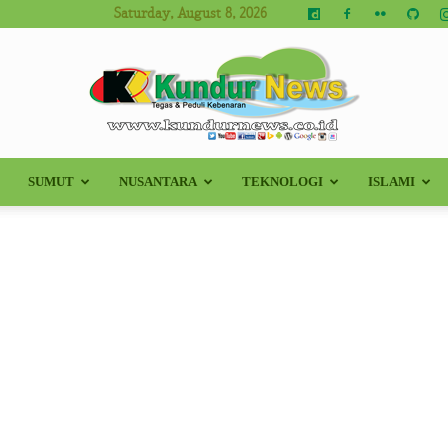
Saturday, August 8, 2026
SUMUT
NUSANTARA
TEKNOLOGI
ISLAMI
Kundur
News