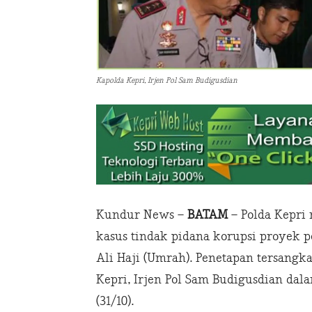
Kapolda Kepri, Irjen Pol Sam Budigusdian
Kundur News –
BATAM
– Polda Kepri
kasus tindak pidana korupsi proyek p
Ali Haji (Umrah). Penetapan tersangk
Kepri, Irjen Pol Sam Budigusdian dala
(31/10).