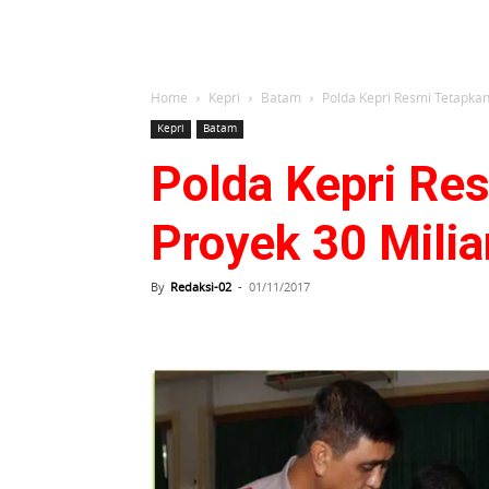
Home
Kepri
Batam
Polda Kepri Resmi Tetapkan
Kepri
Batam
Polda Kepri Re
Proyek 30 Mili
By
Redaksi-02
-
01/11/2017