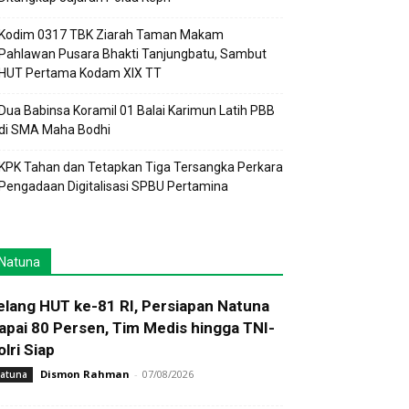
Kodim 0317 TBK Ziarah Taman Makam
Pahlawan Pusara Bhakti Tanjungbatu, Sambut
HUT Pertama Kodam XIX TT
Dua Babinsa Koramil 01 Balai Karimun Latih PBB
di SMA Maha Bodhi
KPK Tahan dan Tetapkan Tiga Tersangka Perkara
Pengadaan Digitalisasi SPBU Pertamina
Natuna
elang HUT ke-81 RI, Persiapan Natuna
apai 80 Persen, Tim Medis hingga TNI-
olri Siap
Dismon Rahman
-
07/08/2026
atuna