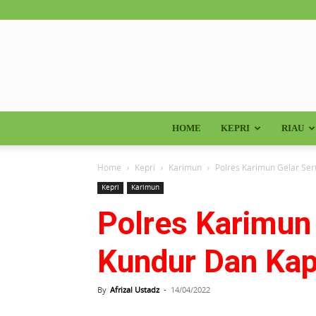
HOME
KEPRI
RIAU
Home
Kepri
Karimun
Polres Karimun Gelar Ser
Kepri
Karimun
Polres Karimun 
Kundur Dan Kap
By
Afrizal Ustadz
-
14/04/2022