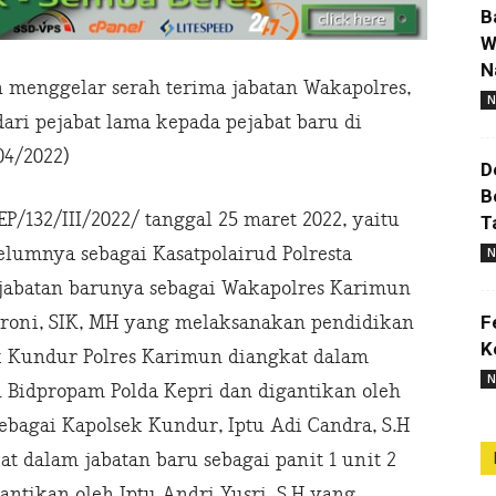
B
W
N
 menggelar serah terima jabatan Wakapolres,
N
ri pejabat lama kepada pejabat baru di
04/2022)
D
B
P/132/III/2022/ tanggal 25 maret 2022, yaitu
T
elumnya sebagai Kasatpolairud Polresta
N
 jabatan barunya sebagai Wakapolres Karimun
F
roni, SIK, MH yang melaksanakan pendidikan
K
k Kundur Polres Karimun diangkat dalam
N
 Bidpropam Polda Kepri dan digantikan oleh
agai Kapolsek Kundur, Iptu Adi Candra, S.H
t dalam jabatan baru sebagai panit 1 unit 2
gantikan oleh Iptu Andri Yusri, S.H yang