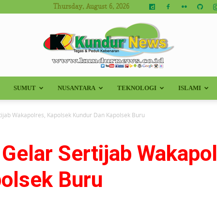
Thursday, August 6, 2026
SUMUT
NUSANTARA
TEKNOLOGI
ISLAMI
Kundur
tijab Wakapolres, Kapolsek Kundur Dan Kapolsek Buru
Gelar Sertijab Wakapo
News
olsek Buru