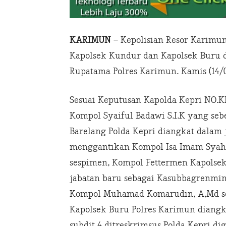
KARIMUN
– Kepolisian Resor Karimun
Kapolsek Kundur dan Kapolsek Buru da
Rupatama Polres Karimun. Kamis (14/
Sesuai Keputusan Kapolda Kepri NO.KE
Kompol Syaiful Badawi S.I.K yang seb
Barelang Polda Kepri diangkat dalam
menggantikan Kompol Isa Imam Syah
sespimen, Kompol Fettermen Kapolse
jabatan baru sebagai Kasubbagrenmin
Kompol Muhamad Komarudin, A,Md seb
Kapolsek Buru Polres Karimun diangka
subdit 4 ditreskrimsus Polda Kepri di