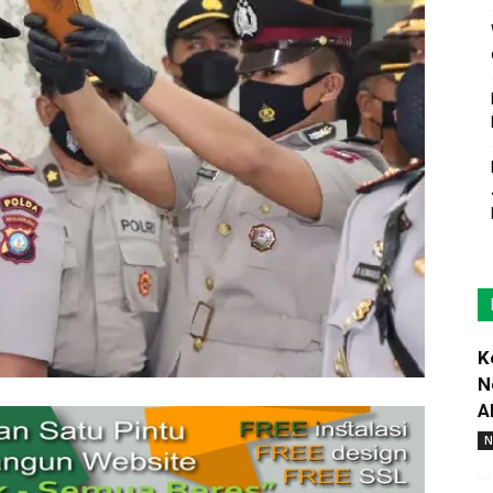
K
N
A
N