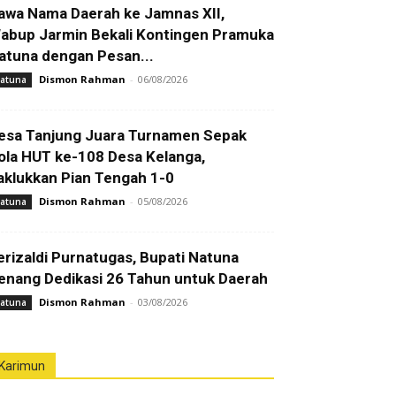
awa Nama Daerah ke Jamnas XII,
abup Jarmin Bekali Kontingen Pramuka
atuna dengan Pesan...
Dismon Rahman
-
06/08/2026
atuna
esa Tanjung Juara Turnamen Sepak
ola HUT ke-108 Desa Kelanga,
aklukkan Pian Tengah 1-0
Dismon Rahman
-
05/08/2026
atuna
erizaldi Purnatugas, Bupati Natuna
enang Dedikasi 26 Tahun untuk Daerah
Dismon Rahman
-
03/08/2026
atuna
Karimun