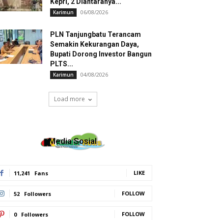
Kepri, 2 Diantaranya...
06/08/2026
Karimun
PLN Tanjungbatu Terancam
Semakin Kekurangan Daya,
Bupati Dorong Investor Bangun
PLTS...
04/08/2026
Karimun
Load more
Media Sosial
LIKE
11,241
Fans
FOLLOW
52
Followers
FOLLOW
0
Followers