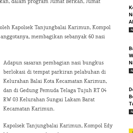
an, dalam program Jumat Berkah, Jumat
K
N
A
n oleh Kapolsek Tanjungbalai Karimun, Kompol
N
 anggotanya, membagikan sebanyak 60 nasi
B
W
N
Adapun sasaran pembagian nasi bungkus
N
berlokasi di tempat parkiran pelabuhan di
Kelurahan Balai Kota Kecamatan Karimun,
D
dan di Gedung Pemuda Telaga Tujuh RT 04
B
RW 03 Kelurahan Sungai Lakam Barat
T
Kecamatan Karimun.
N
Kapolsek Tanjungbalai Karimun, Kompol Edy