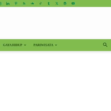
GAYA HIDUP
PARIWISATA