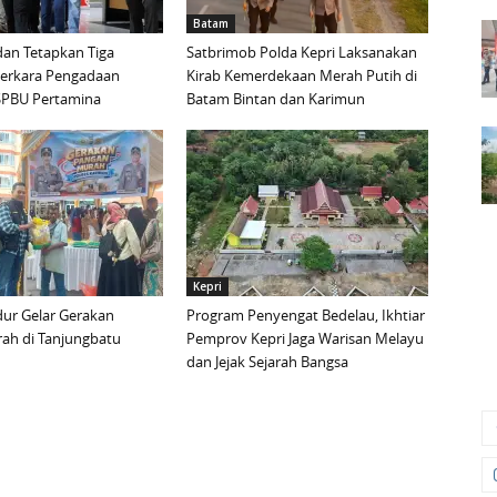
Batam
an Tetapkan Tiga
Satbrimob Polda Kepri Laksanakan
Perkara Pengadaan
Kirab Kemerdekaan Merah Putih di
i SPBU Pertamina
Batam Bintan dan Karimun
Kepri
ur Gelar Gerakan
Program Penyengat Bedelau, Ikhtiar
ah di Tanjungbatu
Pemprov Kepri Jaga Warisan Melayu
dan Jejak Sejarah Bangsa