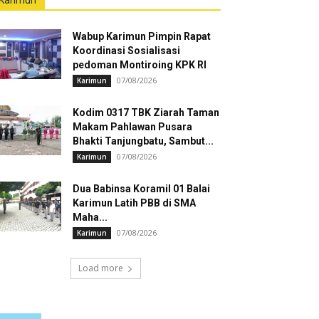
Karimun
Wabup Karimun Pimpin Rapat
Koordinasi Sosialisasi
pedoman Montiroing KPK RI
07/08/2026
Karimun
Kodim 0317 TBK Ziarah Taman
Makam Pahlawan Pusara
Bhakti Tanjungbatu, Sambut...
07/08/2026
Karimun
Dua Babinsa Koramil 01 Balai
Karimun Latih PBB di SMA
Maha...
07/08/2026
Karimun
Load more