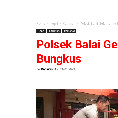
Home
Kepri
Karimun
Polsek Balai Gelar Jumat
Kepri
Karimun
Regional
Polsek Balai Ge
Bungkus
By
Redaksi-02
-
21/01/2023