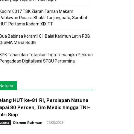
Kodim 0317 TBK Ziarah Taman Makam
Pahlawan Pusara Bhakti Tanjungbatu, Sambut
HUT Pertama Kodam XIX TT
Dua Babinsa Koramil 01 Balai Karimun Latih PBB
di SMA Maha Bodhi
KPK Tahan dan Tetapkan Tiga Tersangka Perkara
Pengadaan Digitalisasi SPBU Pertamina
Natuna
elang HUT ke-81 RI, Persiapan Natuna
apai 80 Persen, Tim Medis hingga TNI-
olri Siap
Dismon Rahman
-
07/08/2026
atuna