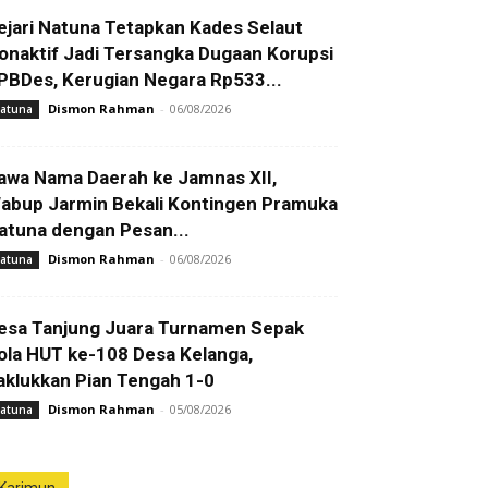
ejari Natuna Tetapkan Kades Selaut
onaktif Jadi Tersangka Dugaan Korupsi
PBDes, Kerugian Negara Rp533...
Dismon Rahman
-
06/08/2026
atuna
awa Nama Daerah ke Jamnas XII,
abup Jarmin Bekali Kontingen Pramuka
atuna dengan Pesan...
Dismon Rahman
-
06/08/2026
atuna
esa Tanjung Juara Turnamen Sepak
ola HUT ke-108 Desa Kelanga,
aklukkan Pian Tengah 1-0
Dismon Rahman
-
05/08/2026
atuna