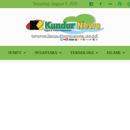
Saturday, August 8, 2026
SUMUT
NUSANTARA
TEKNOLOGI
ISLAMI
Kundur
News