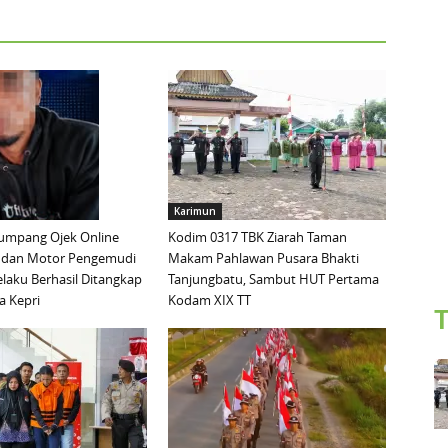
Karimun
mpang Ojek Online
Kodim 0317 TBK Ziarah Taman
 dan Motor Pengemudi
Makam Pahlawan Pusara Bhakti
elaku Berhasil Ditangkap
Tanjungbatu, Sambut HUT Pertama
a Kepri
Kodam XIX TT
T