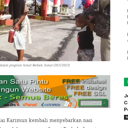
 dalam program Jumat Berkah, Jumat (20/1/2023)
J
C
P
N
lai Karimun kembali menyebarkan nasi