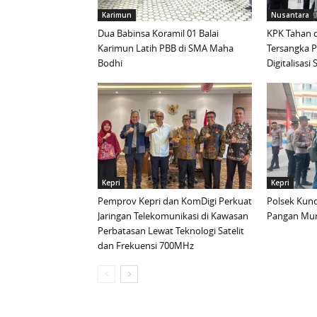
Karimun
Nusantara
Dua Babinsa Koramil 01 Balai
KPK Tahan d
Karimun Latih PBB di SMA Maha
Tersangka 
Bodhi
Digitalisas
Kepri
Kepri
Pemprov Kepri dan KomDigi Perkuat
Polsek Kund
Jaringan Telekomunikasi di Kawasan
Pangan Mur
Perbatasan Lewat Teknologi Satelit
dan Frekuensi 700MHz