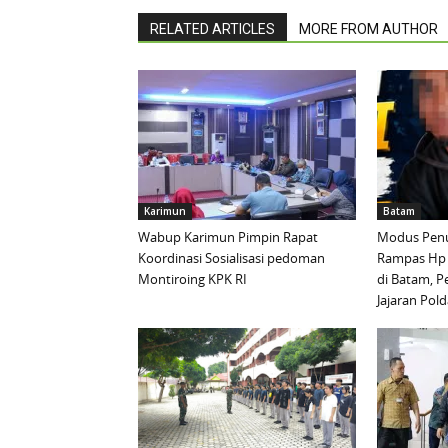
RELATED ARTICLES
MORE FROM AUTHOR
Karimun
Batam
Wabup Karimun Pimpin Rapat
Modus Penu
Koordinasi Sosialisasi pedoman
Rampas Hp
Montiroing KPK RI
di Batam, P
Jajaran Pold