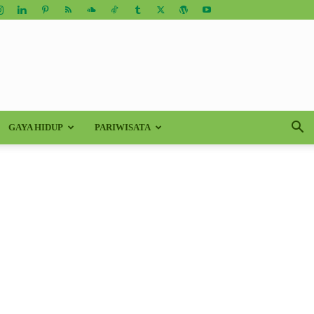
GAYA HIDUP
PARIWISATA