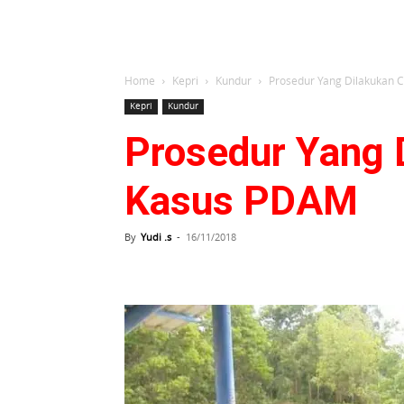
Home
Kepri
Kundur
Prosedur Yang Dilakukan 
Kepri
Kundur
Prosedur Yang 
Kasus PDAM
By
Yudi .s
-
16/11/2018