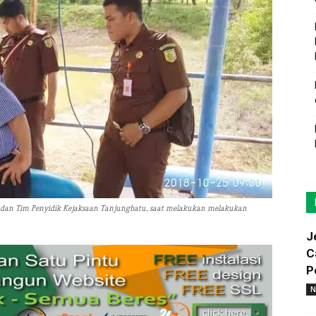
i dan Tim Penyidik Kejaksaan Tanjungbatu, saat melakukan melakukan
J
C
P
N