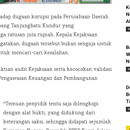
K
N
adap dugaan korupsi pada Perusahaan Daerah
A
bang Tanjungbatu Kundur yang
N
a ratusan juta rupiah. Kepala Kejaksaan
ngatakan, dugaan tersebut bukan sengaja untuk
B
tuk mencari-cari kesalahan.
W
N
ktian audit Kejaksaan serta kecocokan validasi
N
n Pengawasan Keuangan dan Pembangunan
D
B
T
“Temuan penyidik tentu saja dilengkapi
N
dengan alat bukti, yang didukung dari
keterangan saksi, sehingga didapati sejumlah