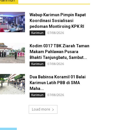
Karimun
Wabup Karimun Pimpin Rapat
Koordinasi Sosialisasi
pedoman Montiroing KPK RI
07/08/2026
Karimun
Kodim 0317 TBK Ziarah Taman
Makam Pahlawan Pusara
Bhakti Tanjungbatu, Sambut...
07/08/2026
Karimun
Dua Babinsa Koramil 01 Balai
Karimun Latih PBB di SMA
Maha...
07/08/2026
Karimun
Load more