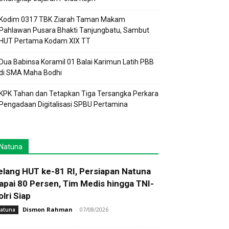
Kodim 0317 TBK Ziarah Taman Makam
Pahlawan Pusara Bhakti Tanjungbatu, Sambut
HUT Pertama Kodam XIX TT
Dua Babinsa Koramil 01 Balai Karimun Latih PBB
di SMA Maha Bodhi
KPK Tahan dan Tetapkan Tiga Tersangka Perkara
Pengadaan Digitalisasi SPBU Pertamina
Natuna
elang HUT ke-81 RI, Persiapan Natuna
apai 80 Persen, Tim Medis hingga TNI-
olri Siap
Dismon Rahman
-
07/08/2026
atuna