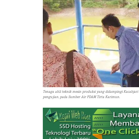
Tenaga ahli teknik mesin produksi yang didampingi Kacabjar
pengujian, pada Sumber Air PDAM Tirta Karimun.