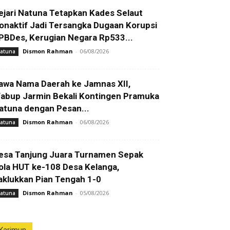
ejari Natuna Tetapkan Kades Selaut
onaktif Jadi Tersangka Dugaan Korupsi
PBDes, Kerugian Negara Rp533...
Dismon Rahman
-
06/08/2026
atuna
awa Nama Daerah ke Jamnas XII,
abup Jarmin Bekali Kontingen Pramuka
atuna dengan Pesan...
Dismon Rahman
-
06/08/2026
atuna
esa Tanjung Juara Turnamen Sepak
ola HUT ke-108 Desa Kelanga,
aklukkan Pian Tengah 1-0
Dismon Rahman
-
05/08/2026
atuna