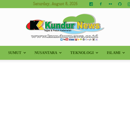
Saturday, August 8, 2026
SUMUT
NUSANTARA
TEKNOLOGI
ISLAMI
Kundur
News