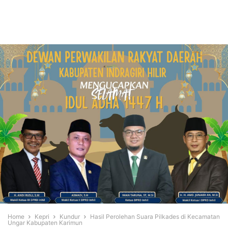
Home
Kepri
Kundur
Hasil Perolehan Suara Pilkades di Kecamatan
Ungar Kabupaten Karimun