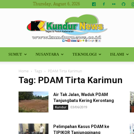
Thursday, August 6, 2026
SUMUT
NUSANTARA
TEKNOLOGI
ISLAMI
Kundur
Home
Tags
PDAM Tirta Karimun
Tag: PDAM Tirta Karimun
Air Tak Jalan, Waduk PDAM
News
Tanjungbatu Kering Kerontang
03/06/2019
Kundur
Pelimpahan Kasus PDAM ke
TIPIKOR Tanjungpinang