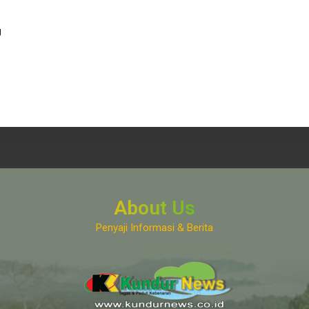
g
About Us
Penyaji Informasi & Berita
www.kundurnews.co.id