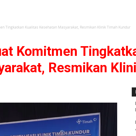
en Tingkatkan Kualitas Kesehatan Masyarakat, Resmikan Klinik Timah Kundur
at Komitmen Tingkatka
arakat, Resmikan Klin