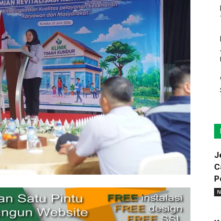
J
C
P
N