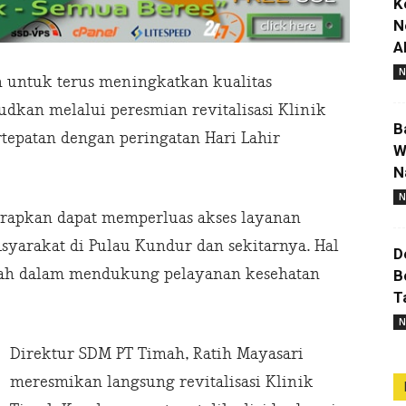
K
N
A
N
ntuk terus meningkatkan kualitas
dkan melalui peresmian revitalisasi Klinik
B
epatan dengan peringatan Hari Lahir
W
N
N
harapkan dapat memperluas akses layanan
yarakat di Pulau Kundur dan sekitarnya. Hal
D
mah dalam mendukung pelayanan kesehatan
B
T
N
Direktur SDM PT Timah, Ratih Mayasari
meresmikan langsung revitalisasi Klinik