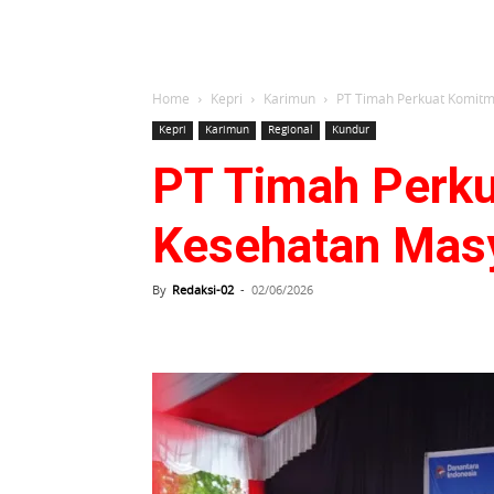
Home
Kepri
Karimun
PT Timah Perkuat Komitm
Kepri
Karimun
Regional
Kundur
PT Timah Perku
Kesehatan Masy
By
Redaksi-02
-
02/06/2026