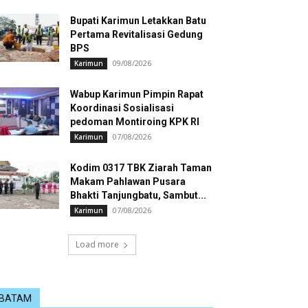
Bupati Karimun Letakkan Batu
Pertama Revitalisasi Gedung
BPS
09/08/2026
Karimun
Wabup Karimun Pimpin Rapat
Koordinasi Sosialisasi
pedoman Montiroing KPK RI
07/08/2026
Karimun
Kodim 0317 TBK Ziarah Taman
Makam Pahlawan Pusara
Bhakti Tanjungbatu, Sambut...
07/08/2026
Karimun
Load more
BATAM