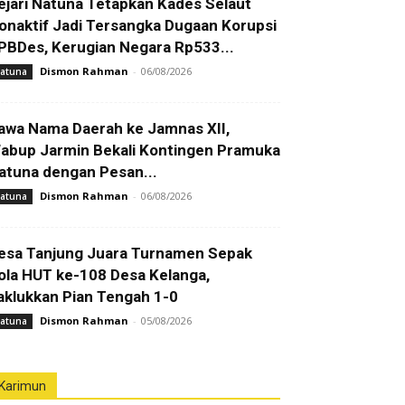
ejari Natuna Tetapkan Kades Selaut
onaktif Jadi Tersangka Dugaan Korupsi
PBDes, Kerugian Negara Rp533...
Dismon Rahman
-
06/08/2026
atuna
awa Nama Daerah ke Jamnas XII,
abup Jarmin Bekali Kontingen Pramuka
atuna dengan Pesan...
Dismon Rahman
-
06/08/2026
atuna
esa Tanjung Juara Turnamen Sepak
ola HUT ke-108 Desa Kelanga,
aklukkan Pian Tengah 1-0
Dismon Rahman
-
05/08/2026
atuna
Karimun