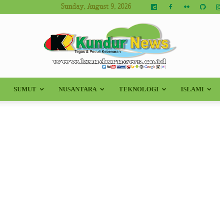
Sunday, August 9, 2026
SUMUT
NUSANTARA
TEKNOLOGI
ISLAMI
Kundur
News