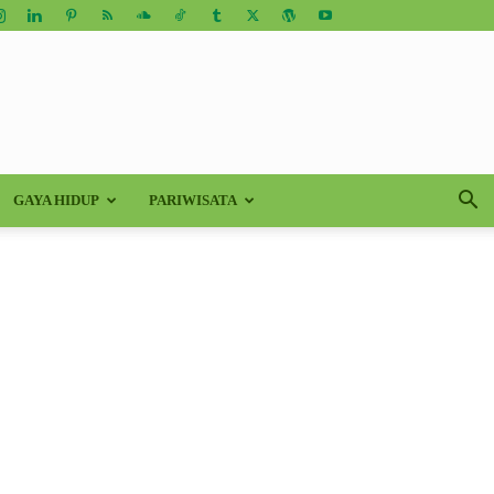
GAYA HIDUP
PARIWISATA