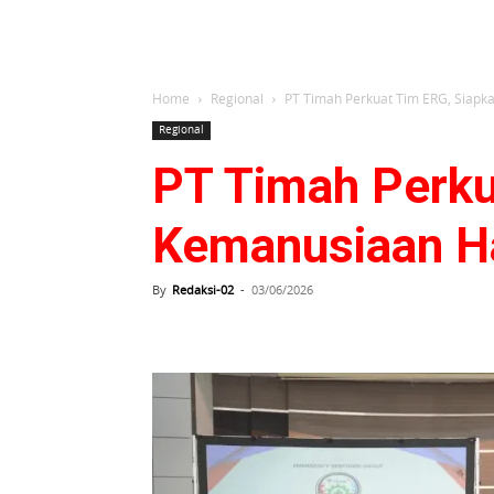
Home
Regional
PT Timah Perkuat Tim ERG, Siapka
Regional
PT Timah Perku
Kemanusiaan Ha
By
Redaksi-02
-
03/06/2026