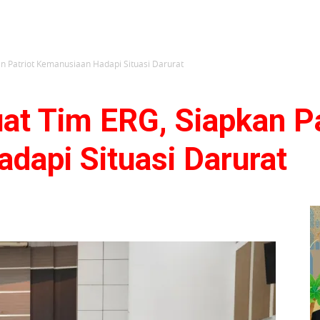
n Patriot Kemanusiaan Hadapi Situasi Darurat
at Tim ERG, Siapkan Pa
dapi Situasi Darurat