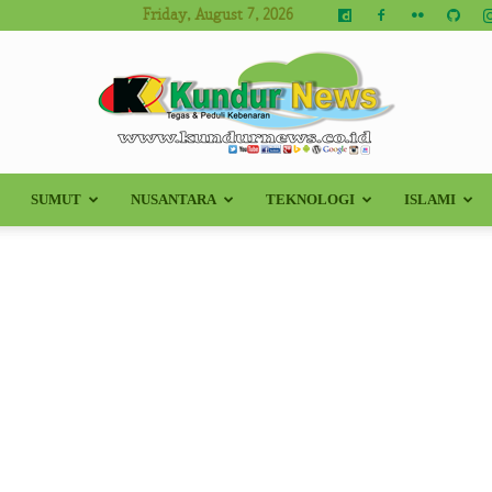
Friday, August 7, 2026
SUMUT
NUSANTARA
TEKNOLOGI
ISLAMI
Kundur
News