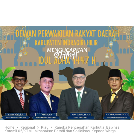
Home
Regional
Riau
Rangka Pencegahan Karhutla, Babinsa
Koramil 06/KTM Laksanakan Patroli dan Sosialisasi Kepada Warga...