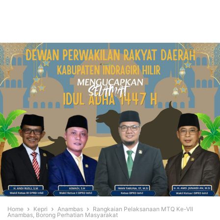
Home
Kepri
Anambas
Rangkaian Pelaksanaan MTQ Ke-VII
Anambas, Borong Perhatian Masyarakat