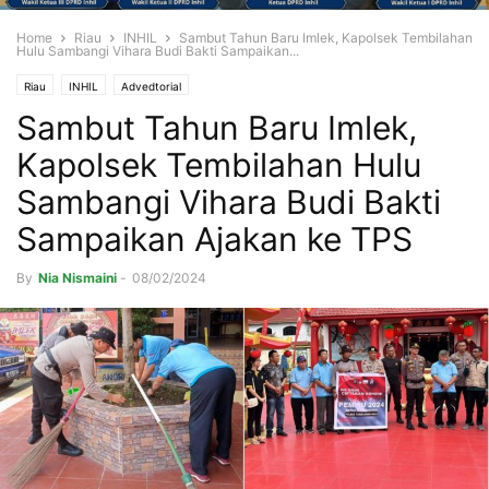
Home
Riau
INHIL
Sambut Tahun Baru Imlek, Kapolsek Tembilahan
Hulu Sambangi Vihara Budi Bakti Sampaikan...
Riau
INHIL
Advedtorial
Sambut Tahun Baru Imlek,
Kapolsek Tembilahan Hulu
Sambangi Vihara Budi Bakti
Sampaikan Ajakan ke TPS
By
Nia Nismaini
-
08/02/2024