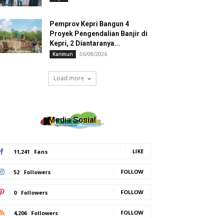
Pemprov Kepri Bangun 4
Proyek Pengendalian Banjir di
Kepri, 2 Diantaranya...
06/08/2026
Karimun
Load more
Media Sosial
LIKE
11,241
Fans
FOLLOW
52
Followers
FOLLOW
0
Followers
FOLLOW
4,206
Followers