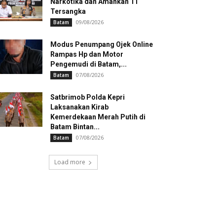
Narkotika dan Amankan 11
Tersangka
09/08/2026
Batam
Modus Penumpang Ojek Online
Rampas Hp dan Motor
Pengemudi di Batam,...
07/08/2026
Batam
Satbrimob Polda Kepri
Laksanakan Kirab
Kemerdekaan Merah Putih di
Batam Bintan...
07/08/2026
Batam
Load more