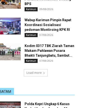
BPS
09/08/2026
Karimun
Wabup Karimun Pimpin Rapat
Koordinasi Sosialisasi
pedoman Montiroing KPK RI
07/08/2026
Karimun
Kodim 0317 TBK Ziarah Taman
Makam Pahlawan Pusara
Bhakti Tanjungbatu, Sambut...
07/08/2026
Karimun
Load more
BATAM
Polda Kepri Ungkap 6 Kasus