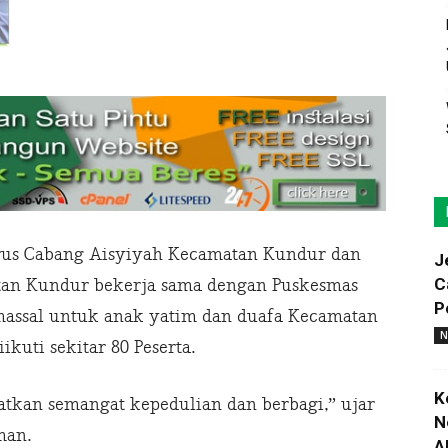
us Cabang Aisyiyah Kecamatan Kundur dan
J
C
tan Kundur bekerja sama dengan Puskesmas
P
assal untuk anak yatim dan duafa Kecamatan
N
uti sekitar 80 Peserta.
K
tkan semangat kepedulian dan berbagi,” ujar
N
man.
A