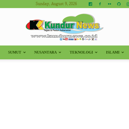
Sunday, August 9, 2026
SUMUT
NUSANTARA
TEKNOLOGI
ISLAMI
Kundur
News