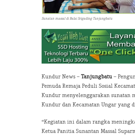
Sunatan massal di Balai Srigading Tanjungbatu
Kundur News –
Tanjungbatu
– Pengur
Pemuda Remaja Peduli Sosial Kecama
Kundur menyelenggarakan sunatan m
Kundur dan Kecamatan Ungar yang diik
“Kegiatan ini dalam rangka meningka
Ketua Panitia Sunantan Massal Supar