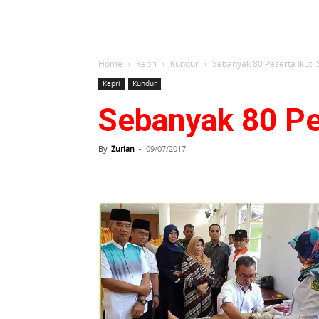
Home
Kepri
Kundur
Sebanyak 80 Peserta Ikuti
Kepri
Kundur
Sebanyak 80 Pe
By
Zurian
-
09/07/2017