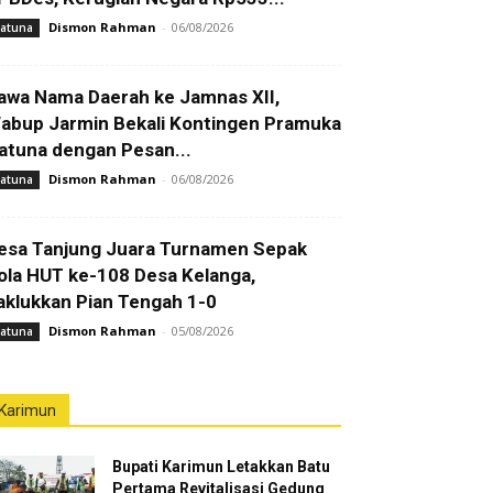
Dismon Rahman
-
06/08/2026
atuna
awa Nama Daerah ke Jamnas XII,
abup Jarmin Bekali Kontingen Pramuka
atuna dengan Pesan...
Dismon Rahman
-
06/08/2026
atuna
esa Tanjung Juara Turnamen Sepak
ola HUT ke-108 Desa Kelanga,
aklukkan Pian Tengah 1-0
Dismon Rahman
-
05/08/2026
atuna
Karimun
Bupati Karimun Letakkan Batu
Pertama Revitalisasi Gedung