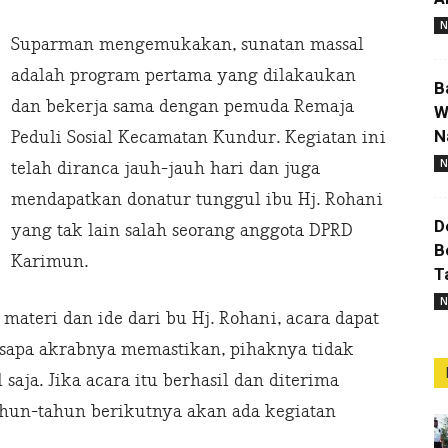
N
Suparman mengemukakan, sunatan massal
adalah program pertama yang dilakaukan
B
dan bekerja sama dengan pemuda Remaja
W
N
Peduli Sosial Kecamatan Kundur. Kegiatan ini
N
telah diranca jauh-jauh hari dan juga
mendapatkan donatur tunggul ibu Hj. Rohani
D
yang tak lain salah seorang anggota DPRD
B
Karimun.
T
N
ateri dan ide dari bu Hj. Rohani, acara dapat
 sapa akrabnya memastikan, pihaknya tidak
saja. Jika acara itu berhasil dan diterima
ahun-tahun berikutnya akan ada kegiatan