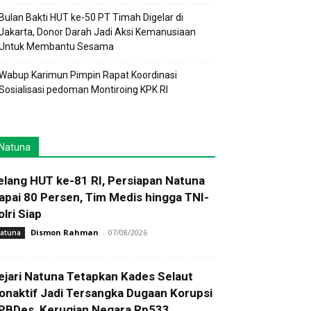
Bulan Bakti HUT ke-50 PT Timah Digelar di
Jakarta, Donor Darah Jadi Aksi Kemanusiaan
Untuk Membantu Sesama
Wabup Karimun Pimpin Rapat Koordinasi
Sosialisasi pedoman Montiroing KPK RI
Natuna
elang HUT ke-81 RI, Persiapan Natuna
apai 80 Persen, Tim Medis hingga TNI-
olri Siap
Dismon Rahman
-
07/08/2026
atuna
ejari Natuna Tetapkan Kades Selaut
onaktif Jadi Tersangka Dugaan Korupsi
PBDes, Kerugian Negara Rp533...