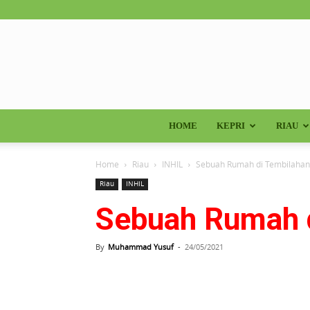
HOME
KEPRI
RIAU
Home
Riau
INHIL
Sebuah Rumah di Tembilahan
Riau
INHIL
Sebuah Rumah d
By
Muhammad Yusuf
-
24/05/2021