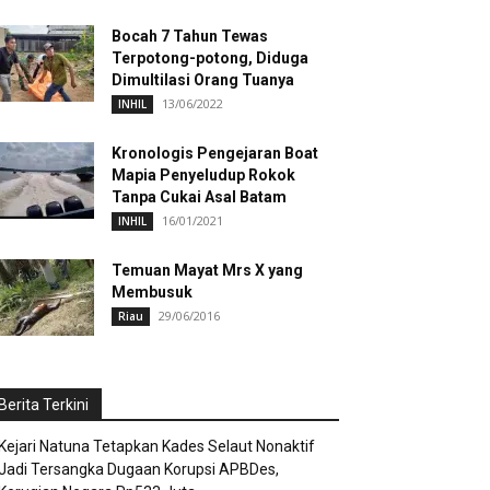
Bocah 7 Tahun Tewas
Terpotong-potong, Diduga
Dimultilasi Orang Tuanya
13/06/2022
INHIL
Kronologis Pengejaran Boat
Mapia Penyeludup Rokok
Tanpa Cukai Asal Batam
16/01/2021
INHIL
Temuan Mayat Mrs X yang
Membusuk
29/06/2016
Riau
Berita Terkini
Kejari Natuna Tetapkan Kades Selaut Nonaktif
Jadi Tersangka Dugaan Korupsi APBDes,