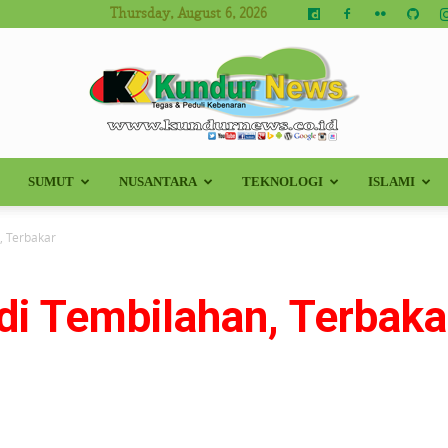
Thursday, August 6, 2026
SUMUT
NUSANTARA
TEKNOLOGI
ISLAMI
Kundur
, Terbakar
i Tembilahan, Terbaka
News