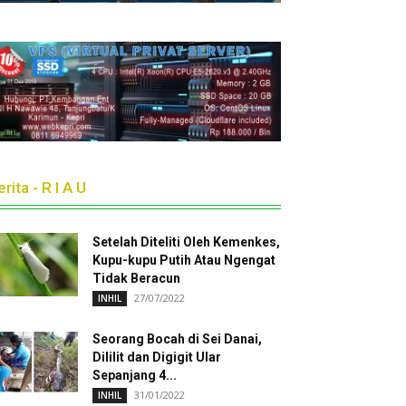
rita - R I A U
Setelah Diteliti Oleh Kemenkes,
Kupu-kupu Putih Atau Ngengat
Tidak Beracun
27/07/2022
INHIL
Seorang Bocah di Sei Danai,
Dililit dan Digigit Ular
Sepanjang 4...
31/01/2022
INHIL