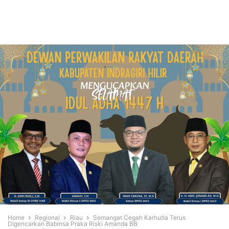
Home
Regional
Riau
Semangat Cegah Karhutla Terus
Digencarkan Babinsa Praka Riski Amanda BB