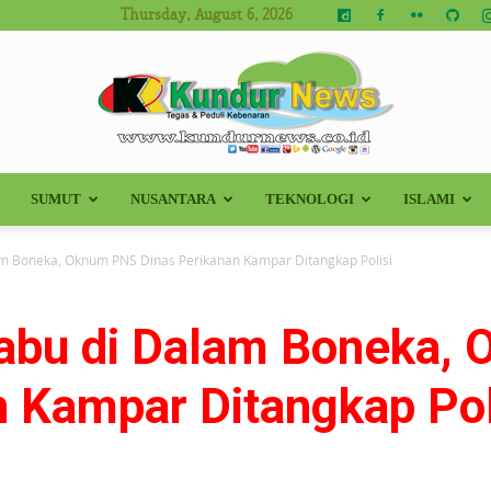
Thursday, August 6, 2026
SUMUT
NUSANTARA
TEKNOLOGI
ISLAMI
Kundur
m Boneka, Oknum PNS Dinas Perikanan Kampar Ditangkap Polisi
abu di Dalam Boneka,
News
n Kampar Ditangkap Pol