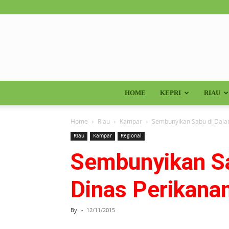
HOME
KEPRI
RIAU
Home
Riau
Kampar
Sembunyikan Sabu di Dala
Riau
Kampar
Regional
Sembunyikan S
Dinas Perikana
By
-
12/11/2015