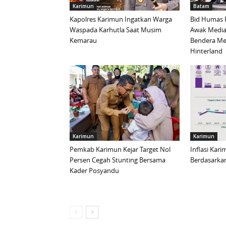
Karimun
Batam
Kapolres Karimun Ingatkan Warga
Bid Humas 
Waspada Karhutla Saat Musim
Awak Media
Kemarau
Bendera Mer
Hinterland
Karimun
Karimun
Pemkab Karimun Kejar Target Nol
Inflasi Kar
Persen Cegah Stunting Bersama
Berdasarkan
Kader Posyandu