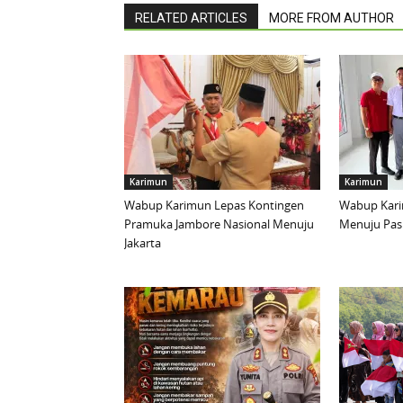
RELATED ARTICLES
MORE FROM AUTHOR
Karimun
Karimun
Wabup Karimun Lepas Kontingen
Wabup Kari
Pramuka Jambore Nasional Menuju
Menuju Pask
Jakarta