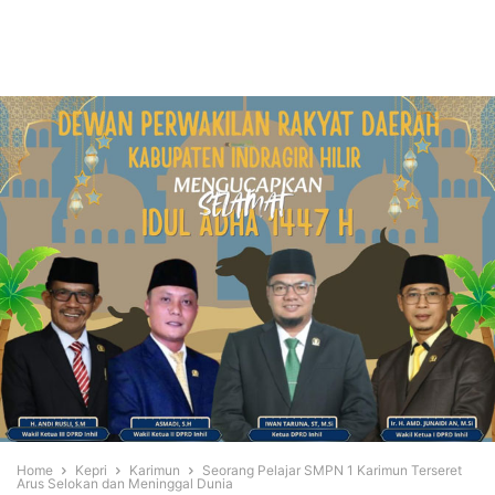
Home
Kepri
Karimun
Seorang Pelajar SMPN 1 Karimun Terseret
Arus Selokan dan Meninggal Dunia