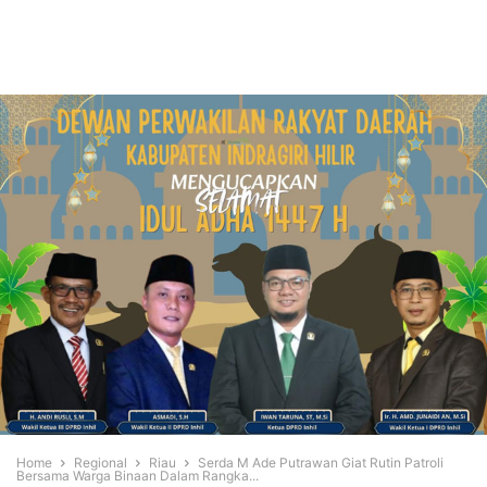
Home
Regional
Riau
Serda M Ade Putrawan Giat Rutin Patroli
Bersama Warga Binaan Dalam Rangka...