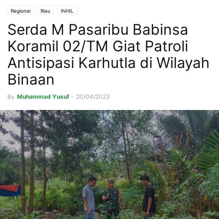
Regional
Riau
INHIL
Serda M Pasaribu Babinsa
Koramil 02/TM Giat Patroli
Antisipasi Karhutla di Wilayah
Binaan
By
Muhammad Yusuf
-
20/04/2023