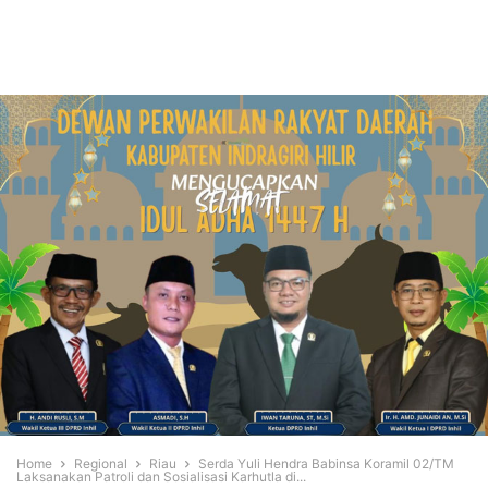
Home
Regional
Riau
Serda Yuli Hendra Babinsa Koramil 02/TM
Laksanakan Patroli dan Sosialisasi Karhutla di...