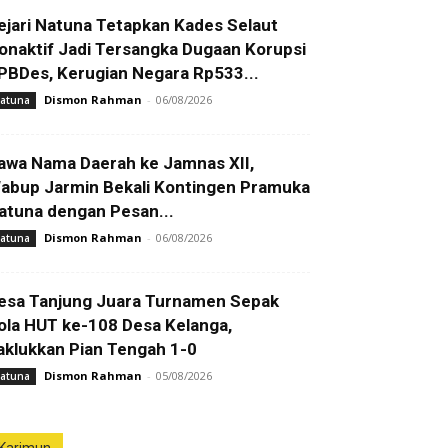
ejari Natuna Tetapkan Kades Selaut
onaktif Jadi Tersangka Dugaan Korupsi
PBDes, Kerugian Negara Rp533...
Dismon Rahman
-
06/08/2026
atuna
awa Nama Daerah ke Jamnas XII,
abup Jarmin Bekali Kontingen Pramuka
atuna dengan Pesan...
Dismon Rahman
-
06/08/2026
atuna
esa Tanjung Juara Turnamen Sepak
ola HUT ke-108 Desa Kelanga,
aklukkan Pian Tengah 1-0
Dismon Rahman
-
05/08/2026
atuna