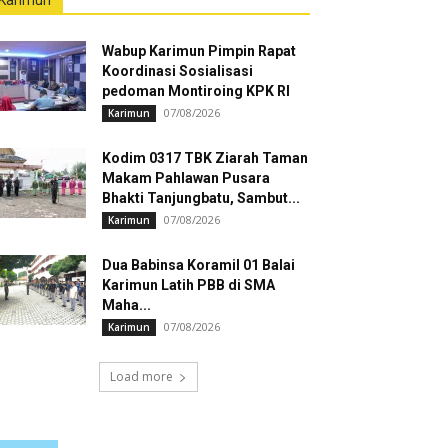
Karimun
Wabup Karimun Pimpin Rapat
Koordinasi Sosialisasi
pedoman Montiroing KPK RI
07/08/2026
Karimun
Kodim 0317 TBK Ziarah Taman
Makam Pahlawan Pusara
Bhakti Tanjungbatu, Sambut...
07/08/2026
Karimun
Dua Babinsa Koramil 01 Balai
Karimun Latih PBB di SMA
Maha...
07/08/2026
Karimun
Load more