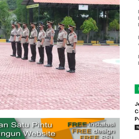
J
C
P
N