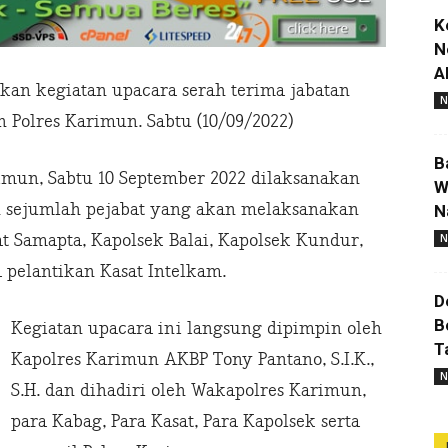
K
N
A
an kegiatan upacara serah terima jabatan
N
 Polres Karimun. Sabtu (10/09/2022)
B
imun, Sabtu 10 September 2022 dilaksanakan
W
n sejumlah pejabat yang akan melaksanakan
N
at Samapta, Kapolsek Balai, Kapolsek Kundur,
N
 pelantikan Kasat Intelkam.
D
B
Kegiatan upacara ini langsung dipimpin oleh
T
Kapolres Karimun AKBP Tony Pantano, S.I.K.,
N
S.H. dan dihadiri oleh Wakapolres Karimun,
para Kabag, Para Kasat, Para Kapolsek serta