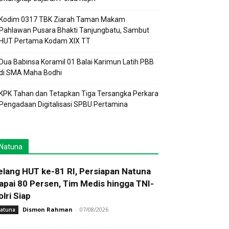
Kodim 0317 TBK Ziarah Taman Makam
Pahlawan Pusara Bhakti Tanjungbatu, Sambut
HUT Pertama Kodam XIX TT
Dua Babinsa Koramil 01 Balai Karimun Latih PBB
di SMA Maha Bodhi
KPK Tahan dan Tetapkan Tiga Tersangka Perkara
Pengadaan Digitalisasi SPBU Pertamina
Natuna
elang HUT ke-81 RI, Persiapan Natuna
apai 80 Persen, Tim Medis hingga TNI-
olri Siap
Dismon Rahman
-
07/08/2026
atuna