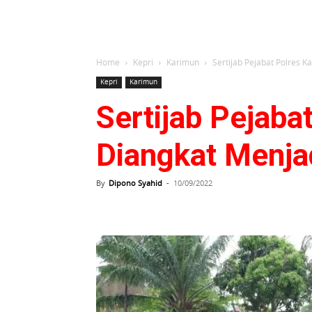
Home
Kepri
Karimun
Sertijab Pejabat Polres 
Kepri
Karimun
Sertijab Pejaba
Diangkat Menja
By
Dipono Syahid
-
10/09/2022