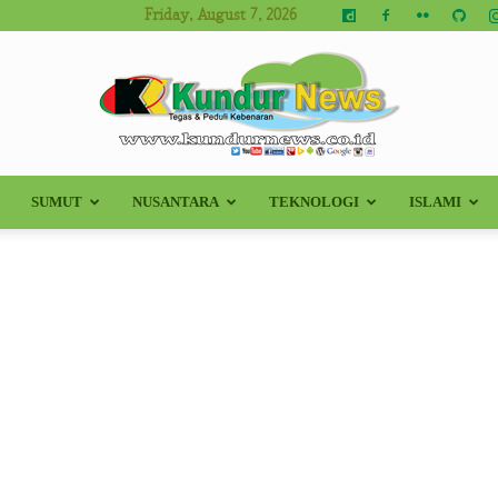
Friday, August 7, 2026
SUMUT
NUSANTARA
TEKNOLOGI
ISLAMI
Kundur
News