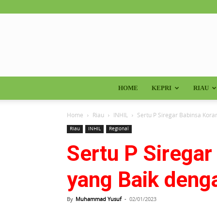
HOME
KEPRI
RIAU
Home
Riau
INHIL
Sertu P Siregar Babinsa Koram
Riau
INHIL
Regional
Sertu P Sirega
yang Baik deng
By
Muhammad Yusuf
-
02/01/2023