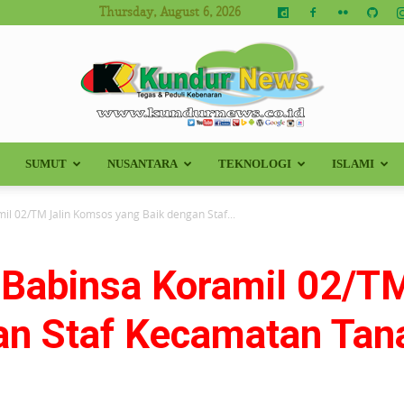
Thursday, August 6, 2026
SUMUT
NUSANTARA
TEKNOLOGI
ISLAMI
Kundur
il 02/TM Jalin Komsos yang Baik dengan Staf...
r Babinsa Koramil 02/T
News
an Staf Kecamatan Ta