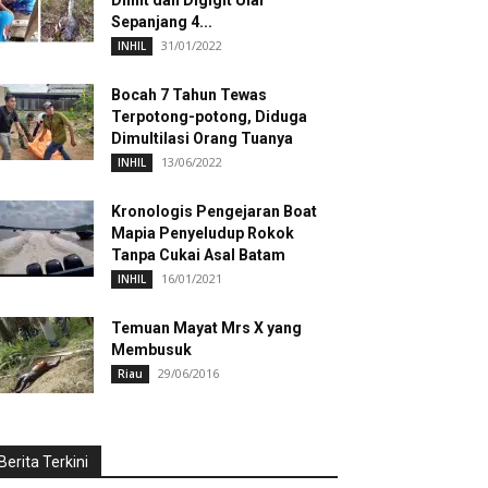
Dililit dan Digigit Ular
Sepanjang 4...
31/01/2022
INHIL
Bocah 7 Tahun Tewas
Terpotong-potong, Diduga
Dimultilasi Orang Tuanya
13/06/2022
INHIL
Kronologis Pengejaran Boat
Mapia Penyeludup Rokok
Tanpa Cukai Asal Batam
16/01/2021
INHIL
Temuan Mayat Mrs X yang
Membusuk
29/06/2016
Riau
Berita Terkini