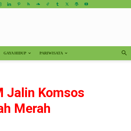
GAYA HIDUP
PARIWISATA
M Jalin Komsos
nah Merah