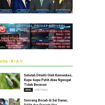
rita - R I A U
Setelah Diteliti Oleh Kemenkes,
Kupu-kupu Putih Atau Ngengat
Tidak Beracun
27/07/2022
INHIL
Seorang Bocah di Sei Danai,