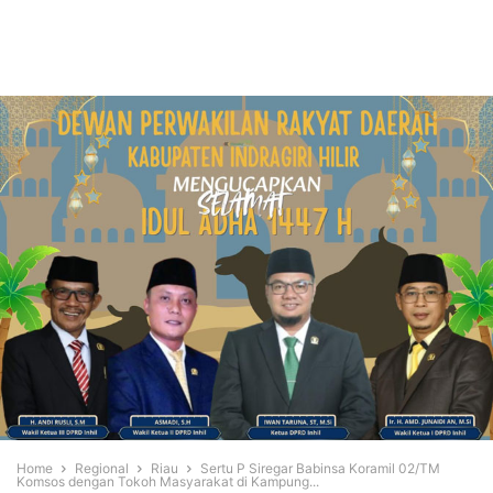
Home
Regional
Riau
Sertu P Siregar Babinsa Koramil 02/TM
Komsos dengan Tokoh Masyarakat di Kampung...