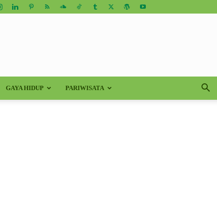
GAYA HIDUP
PARIWISATA