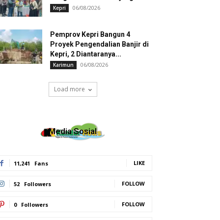
06/08/2026
Kepri
Pemprov Kepri Bangun 4
Proyek Pengendalian Banjir di
Kepri, 2 Diantaranya...
06/08/2026
Karimun
Load more
Media Sosial
LIKE
11,241
Fans
FOLLOW
52
Followers
FOLLOW
0
Followers