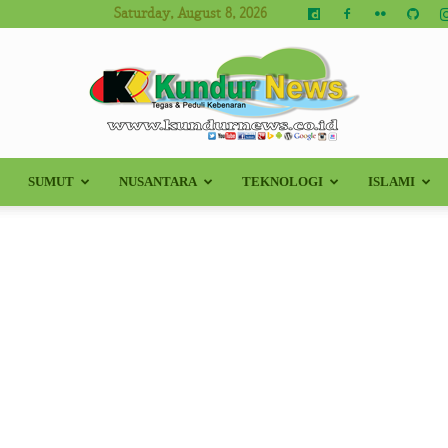
Saturday, August 8, 2026
SUMUT
NUSANTARA
TEKNOLOGI
ISLAMI
Kundur
News