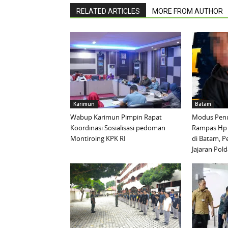
RELATED ARTICLES
MORE FROM AUTHOR
Karimun
Batam
Wabup Karimun Pimpin Rapat
Modus Penu
Koordinasi Sosialisasi pedoman
Rampas Hp
Montiroing KPK RI
di Batam, P
Jajaran Pold