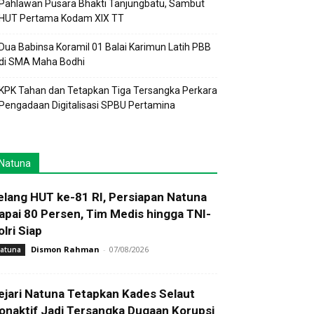
Pahlawan Pusara Bhakti Tanjungbatu, Sambut
HUT Pertama Kodam XIX TT
Dua Babinsa Koramil 01 Balai Karimun Latih PBB
di SMA Maha Bodhi
KPK Tahan dan Tetapkan Tiga Tersangka Perkara
Pengadaan Digitalisasi SPBU Pertamina
Natuna
elang HUT ke-81 RI, Persiapan Natuna
apai 80 Persen, Tim Medis hingga TNI-
olri Siap
Dismon Rahman
-
07/08/2026
atuna
ejari Natuna Tetapkan Kades Selaut
onaktif Jadi Tersangka Dugaan Korupsi