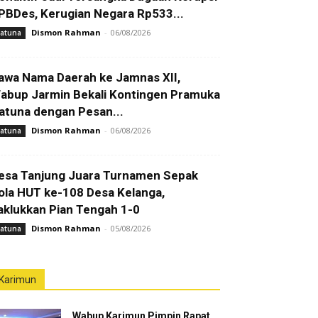
PBDes, Kerugian Negara Rp533...
Dismon Rahman
-
06/08/2026
atuna
awa Nama Daerah ke Jamnas XII,
abup Jarmin Bekali Kontingen Pramuka
atuna dengan Pesan...
Dismon Rahman
-
06/08/2026
atuna
esa Tanjung Juara Turnamen Sepak
ola HUT ke-108 Desa Kelanga,
aklukkan Pian Tengah 1-0
Dismon Rahman
-
05/08/2026
atuna
Karimun
Wabup Karimun Pimpin Rapat