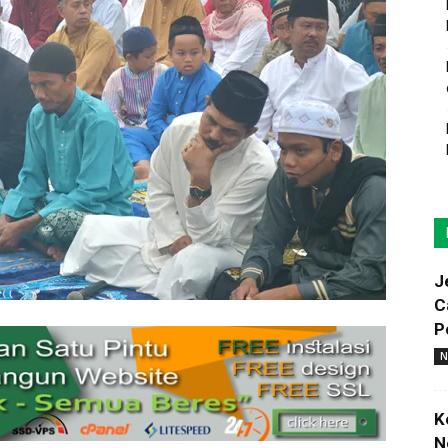
J
C
P
N
K
N