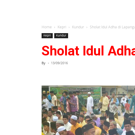
Home
Kepri
Kundur
Sholat Idul Adha di Lapan
Kepri
Kundur
Sholat Idul Adh
By
-
13/09/2016