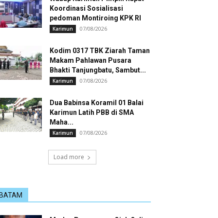
Koordinasi Sosialisasi
pedoman Montiroing KPK RI
07/08/2026
Karimun
Kodim 0317 TBK Ziarah Taman
Makam Pahlawan Pusara
Bhakti Tanjungbatu, Sambut...
07/08/2026
Karimun
Dua Babinsa Koramil 01 Balai
Karimun Latih PBB di SMA
Maha...
07/08/2026
Karimun
Load more
BATAM