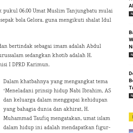
A
pukul 06.00 Umat Muslim Tanjungbatu mulai
N
pak bola Gelora. guna mengikuti shalat Idul
B
W
 dan bertindak sebagai imam adalah Abdul
N
urussalam sedangkan khotib adalah H.
N
isi I DPRD Karimun.
D
B
Dalam khatbahnya yang mengangkat tema
T
‘Meneladani prinsip hidup Nabi Ibrahim, AS
N
dan keluarga dalam menggapai kehidupan
yang bahagia dunia dan akhirat, H.
Muhammad Taufiq mengatakan, umat islam
dalam hidup ini adalah mendapatkan figur-