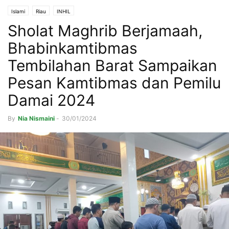
Islami
Riau
INHIL
Sholat Maghrib Berjamaah,
Bhabinkamtibmas
Tembilahan Barat Sampaikan
Pesan Kamtibmas dan Pemilu
Damai 2024
By
Nia Nismaini
-
30/01/2024