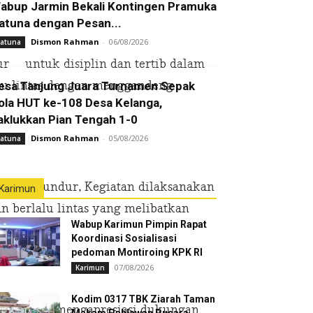
abup Jarmin Bekali Kontingen Pramuka
atuna dengan Pesan...
Dismon Rahman
-
06/08/2026
atuna
r untuk disiplin dan tertib dalam
alu lintas dengan menggandeng
esa Tanjung Juara Turnamen Sepak
ola HUT ke-108 Desa Kelanga,
aklukkan Pian Tengah 1-0
Dismon Rahman
-
05/08/2026
atuna
matan Kundur, Kegiatan dilaksanakan
Karimun
an berlalu lintas yang melibatkan
Wabup Karimun Pimpin Rapat
Koordinasi Sosialisasi
pedoman Montiroing KPK RI
07/08/2026
Karimun
Kodim 0317 TBK Ziarah Taman
Rio Yulindo mengapresiasi dukungan