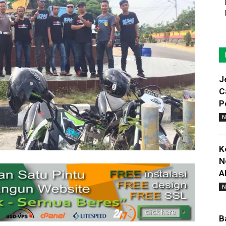
J
C
P
N
K
N
A
N
B