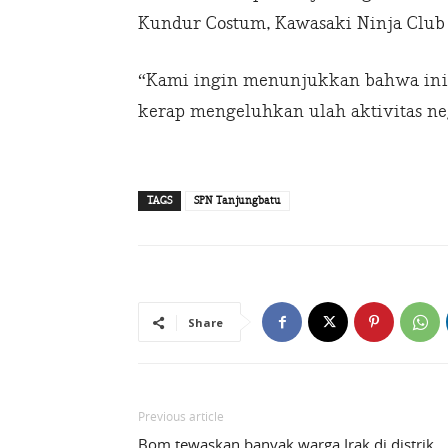
Kundur Costum, Kawasaki Ninja Club
“Kami ingin menunjukkan bahwa inil
kerap mengeluhkan ulah aktivitas neg
TAGS
SPN Tanjungbatu
Share
Previous article
Bom tewaskan banyak warga Irak di distrik