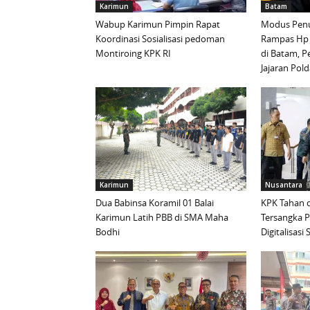
Karimun
Batam
Wabup Karimun Pimpin Rapat
Modus Penu
Koordinasi Sosialisasi pedoman
Rampas Hp
Montiroing KPK RI
di Batam, P
Jajaran Pold
Karimun
Nusantara
Dua Babinsa Koramil 01 Balai
KPK Tahan d
Karimun Latih PBB di SMA Maha
Tersangka 
Bodhi
Digitalisas