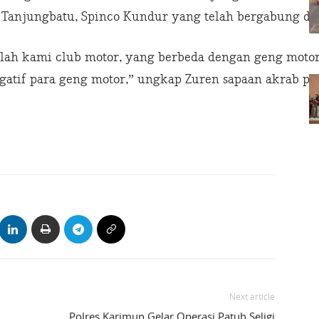
 Tanjungbatu, Spinco Kundur yang telah bergabung de
ah kami club motor, yang berbeda dengan geng motor,
atif para geng motor,” ungkap Zuren sapaan akrab pri
Next article
Polres Karimun Gelar Operasi Patuh Seligi