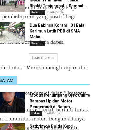
Makam Pahlawan Pusara
Bhakti Tanjungbatu, Sambut...
 pihaknya mengharapkan agar apa
07/08/2026
Karimun
i pembelajaran yang positif bagi
Dua Babinsa Koramil 01 Balai
Karimun Latih PBB di SMA
Maha...
 dan aman berkendara dapat
07/08/2026
Karimun
Load more
lalu lintas. ”Mereka menghimpun diri
BATAM
atam berkendara di jalan,” katanya.
Modus Penumpang Ojek Online
Rampas Hp dan Motor
Pengemudi di Batam,...
ri sosialisasi tertib berlalu lintas.
07/08/2026
Batam
dari komunitas motor. Dengan adanya
Satbrimob Polda Kepri
ub motor yang ada di Kundur yaitu