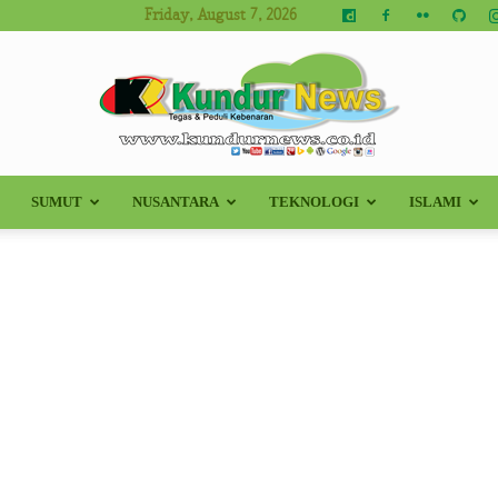
Friday, August 7, 2026
SUMUT
NUSANTARA
TEKNOLOGI
ISLAMI
Kundur
News