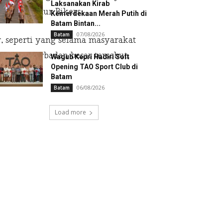
Laksanakan Kirab
ngan Kundur Bikers.
Kemerdekaan Merah Putih di
Batam Bintan...
07/08/2026
Batam
 seperti yang selama masyarakat
a yang berbadan besar tersebut.
Wagub Kepri Hadiri Soft
Opening TAO Sport Club di
Batam
06/08/2026
Batam
Load more