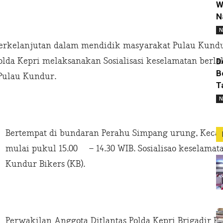
W
N
N
berkelanjutan dalam mendidik masyarakat Pulau Kundu
lda Kepri melaksanakan Sosialisasi keselamatan berl
D
B
Pulau Kundur.
T
N
Bertempat di bundaran Perahu Simpang urung, Keca
mulai pukul 15.00 – 14.30 WIB. Sosialisao keselamat
Kundur Bikers (KB).
Perwakilan Anggota Ditlantas Polda Kepri Brigadir 