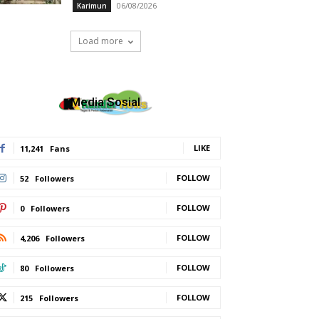
06/08/2026
Karimun
Load more
Media Sosial
LIKE
11,241
Fans
FOLLOW
52
Followers
FOLLOW
0
Followers
FOLLOW
4,206
Followers
FOLLOW
80
Followers
FOLLOW
215
Followers