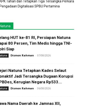
KPK Tahan dan Tetapkan Tiga Tersangka Perkara
Pengadaan Digitalisasi SPBU Pertamina
Natuna
elang HUT ke-81 RI, Persiapan Natuna
apai 80 Persen, Tim Medis hingga TNI-
olri Siap
Dismon Rahman
-
07/08/2026
atuna
ejari Natuna Tetapkan Kades Selaut
onaktif Jadi Tersangka Dugaan Korupsi
PBDes, Kerugian Negara Rp533...
Dismon Rahman
-
06/08/2026
atuna
awa Nama Daerah ke Jamnas XII,