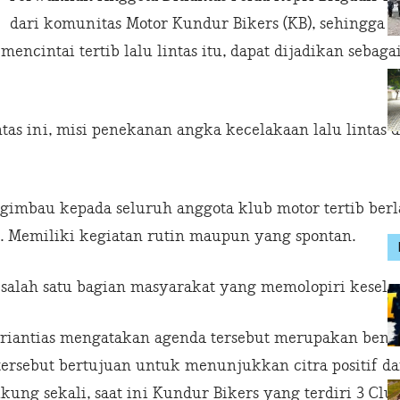
dari komunitas Motor Kundur Bikers (KB), sehingga
ncintai tertib lalu lintas itu, dapat dijadikan sebaga
intas ini, misi penekanan angka kecelakaan lalu lintas
ngimbau kepada seluruh anggota klub motor tertib ber
 Memiliki kegiatan rutin maupun yang spontan.
salah satu bagian masyarakat yang memolopiri keselam
iantias mengatakan agenda tersebut merupakan bentuk da
an tersebut bertujuan untuk menunjukkan citra positif 
kung sekali, saat ini Kundur Bikers yang terdiri 3 Cl