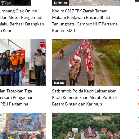
Karimun
mpang Ojek Online
Kodim 0317 TBK Ziarah Taman
 dan Motor Pengemudi
Makam Pahlawan Pusara Bhakti
elaku Berhasil Ditangkap
Tanjungbatu, Sambut HUT Pertama
a Kepri
Kodam XIX TT
Batam
an Tetapkan Tiga
Satbrimob Polda Kepri Laksanakan
Perkara Pengadaan
Kirab Kemerdekaan Merah Putih di
i SPBU Pertamina
Batam Bintan dan Karimun