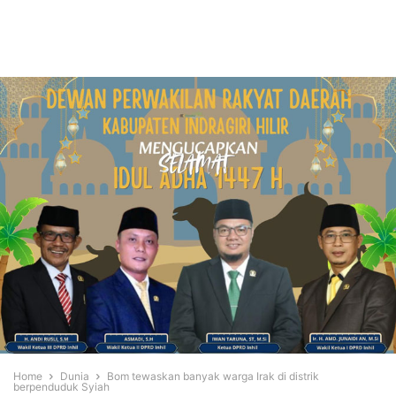
Home
Dunia
Bom tewaskan banyak warga Irak di distrik
berpenduduk Syiah