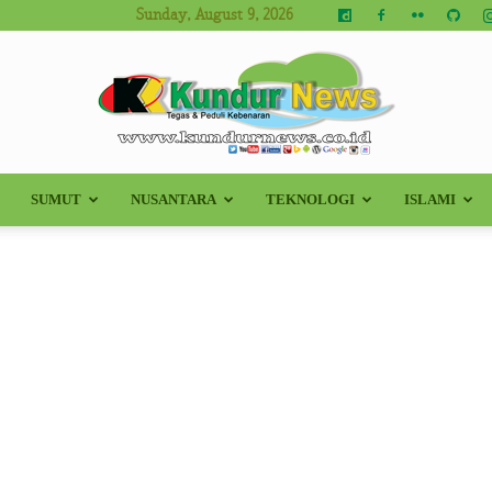
Sunday, August 9, 2026
SUMUT
NUSANTARA
TEKNOLOGI
ISLAMI
Kundur
News