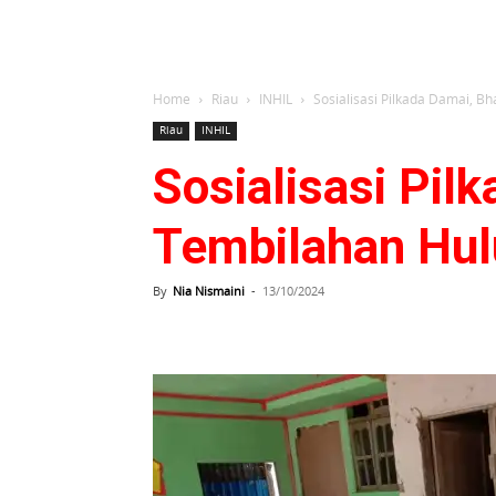
Home
Riau
INHIL
Sosialisasi Pilkada Damai, 
Riau
INHIL
Sosialisasi Pi
Tembilahan Hul
By
Nia Nismaini
-
13/10/2024