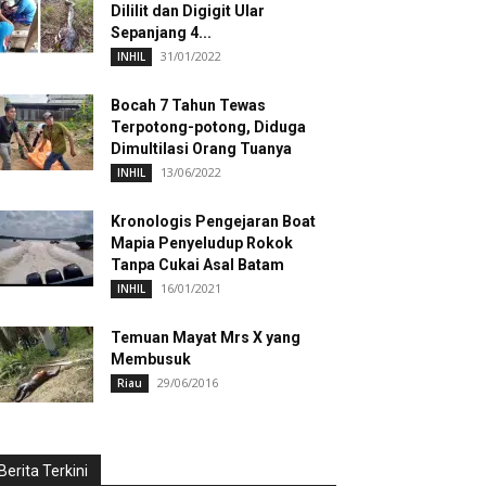
Dililit dan Digigit Ular
Sepanjang 4...
31/01/2022
INHIL
Bocah 7 Tahun Tewas
Terpotong-potong, Diduga
Dimultilasi Orang Tuanya
13/06/2022
INHIL
Kronologis Pengejaran Boat
Mapia Penyeludup Rokok
Tanpa Cukai Asal Batam
16/01/2021
INHIL
Temuan Mayat Mrs X yang
Membusuk
29/06/2016
Riau
Berita Terkini