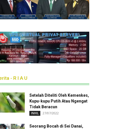
rita - R I A U
Setelah Diteliti Oleh Kemenkes,
Kupu-kupu Putih Atau Ngengat
Tidak Beracun
27/07/2022
INHIL
Seorang Bocah di Sei Danai,