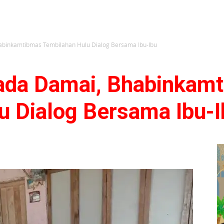
Bhabinkamtibmas Tembilahan Hulu Dialog Bersama Ibu-Ibu
lkada Damai, Bhabinkam
u Dialog Bersama Ibu-I