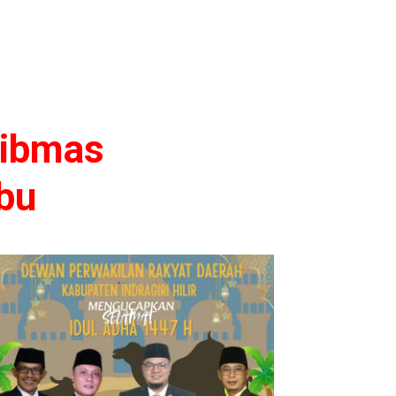
tibmas
bu