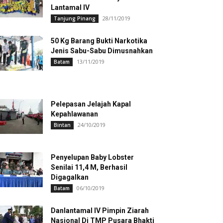
Lantamal IV
28/11/2019
Tanjung Pinang
50 Kg Barang Bukti Narkotika
Jenis Sabu-Sabu Dimusnahkan
13/11/2019
Batam
Pelepasan Jelajah Kapal
Kepahlawanan
24/10/2019
Bintan
Penyelupan Baby Lobster
Senilai 11,4 M, Berhasil
Digagalkan
06/10/2019
Batam
Danlantamal IV Pimpin Ziarah
Nasional Di TMP Pusara Bhakti