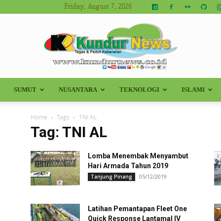
Friday, August 7, 2026
SUMUT
NUSANTARA
TEKNOLOGI
ISLAMI
Kundur
Home
Tags
TNI AL
Tag: TNI AL
Lomba Menembak Menyambut
News
Hari Armada Tahun 2019
05/12/2019
Tanjung Pinang
Latihan Pemantapan Fleet One
Quick Response Lantamal IV