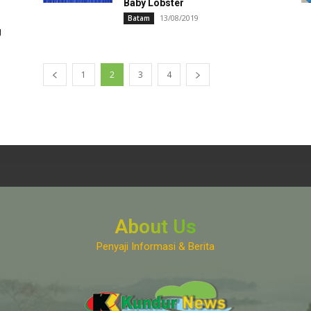
Baby Lobster
13/08/2019
Batam
g
1
2
3
4
About Us
Penyaji Informasi & Berita