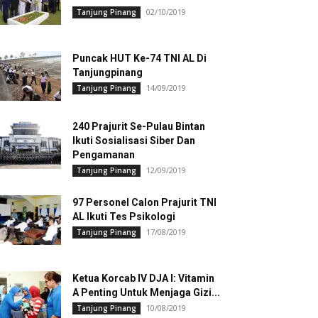
02/10/2019
Tanjung Pinang
Puncak HUT Ke-74 TNI AL Di
Tanjungpinang
14/09/2019
Tanjung Pinang
240 Prajurit Se-Pulau Bintan
Ikuti Sosialisasi Siber Dan
Pengamanan
12/09/2019
Tanjung Pinang
97 Personel Calon Prajurit TNI
AL Ikuti Tes Psikologi
17/08/2019
Tanjung Pinang
Ketua Korcab IV DJA I: Vitamin
A Penting Untuk Menjaga Gizi...
10/08/2019
Tanjung Pinang