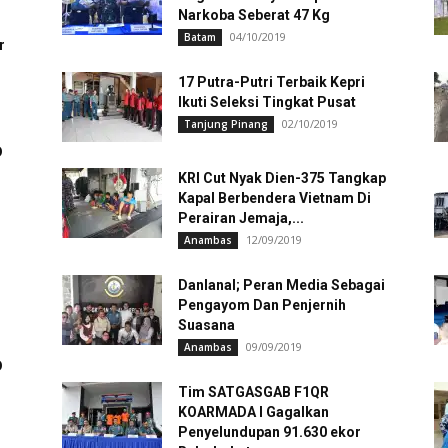
Narkoba Seberat 47 Kg
04/10/2019
Batam
r
17 Putra-Putri Terbaik Kepri
Ikuti Seleksi Tingkat Pusat
02/10/2019
Tanjung Pinang
D
KRI Cut Nyak Dien-375 Tangkap
Kapal Berbendera Vietnam Di
Perairan Jemaja,...
12/09/2019
Anambas
Danlanal; Peran Media Sebagai
Pengayom Dan Penjernih
Suasana
09/09/2019
Anambas
D
Tim SATGASGAB F1QR
KOARMADA I Gagalkan
Penyelundupan 91.630 ekor