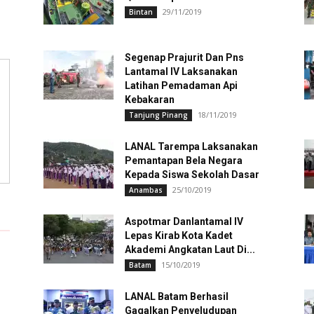
29/11/2019
Bintan
Segenap Prajurit Dan Pns
Lantamal IV Laksanakan
Latihan Pemadaman Api
Kebakaran
18/11/2019
Tanjung Pinang
LANAL Tarempa Laksanakan
Pemantapan Bela Negara
Kepada Siswa Sekolah Dasar
25/10/2019
Anambas
Aspotmar Danlantamal IV
Lepas Kirab Kota Kadet
Akademi Angkatan Laut Di...
15/10/2019
Batam
LANAL Batam Berhasil
Gagalkan Penyeludupan