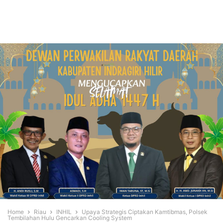
Home
Riau
INHIL
Upaya Strategis Ciptakan Kamtibmas, Polsek
Tembilahan Hulu Gencarkan Cooling System