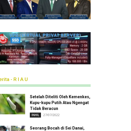
rita - R I A U
Setelah Diteliti Oleh Kemenkes,
Kupu-kupu Putih Atau Ngengat
Tidak Beracun
27/07/2022
INHIL
Seorang Bocah di Sei Danai,