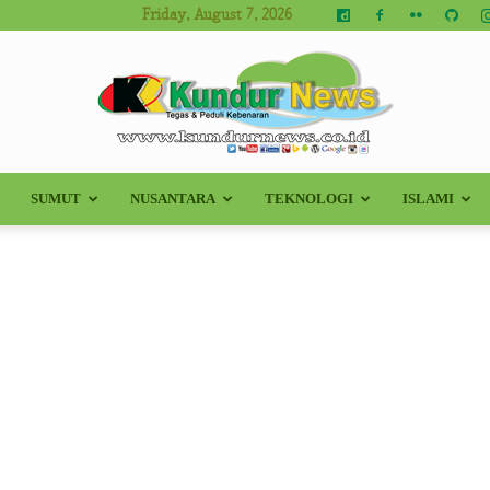
Friday, August 7, 2026
SUMUT
NUSANTARA
TEKNOLOGI
ISLAMI
Kundur
News