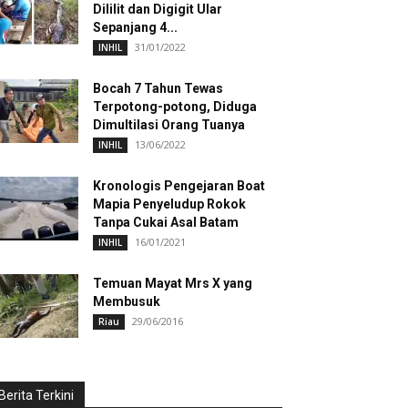
Dililit dan Digigit Ular
Sepanjang 4...
31/01/2022
INHIL
Bocah 7 Tahun Tewas
Terpotong-potong, Diduga
Dimultilasi Orang Tuanya
13/06/2022
INHIL
Kronologis Pengejaran Boat
Mapia Penyeludup Rokok
Tanpa Cukai Asal Batam
16/01/2021
INHIL
Temuan Mayat Mrs X yang
Membusuk
29/06/2016
Riau
Berita Terkini