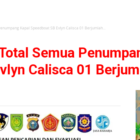
Penumpang Kapal Speedboat SB Evlyn Calisca 01 Berjumlah...
, Total Semua Penumpa
vlyn Calisca 01 Berjum