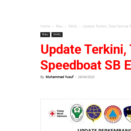
Home
Riau
INHIL
Update Terkini, Total Semua 
Riau
INHIL
Update Terkini
Speedboat SB E
By
Muhammad Yusuf
-
28/04/2023