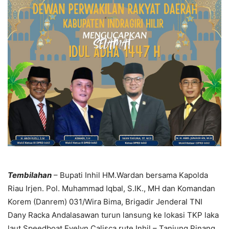
Tembilahan
– Bupati Inhil HM.Wardan bersama Kapolda
Riau Irjen. Pol. Muhammad Iqbal, S.IK., MH dan Komandan
Korem (Danrem) 031/Wira Bima, Brigadir Jenderal TNI
Dany Racka Andalasawan turun lansung ke lokasi TKP laka
laut Speedboat Evelyn Calisca rute Inhil – Tanjung Pinang